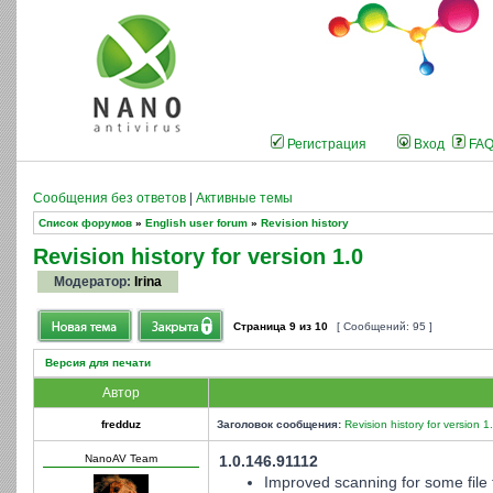
Регистрация
Вход
FA
Сообщения без ответов
|
Активные темы
Список форумов
»
English user forum
»
Revision history
Revision history for version 1.0
Модератор:
Irina
Страница
9
из
10
[ Сообщений: 95 ]
Версия для печати
Автор
fredduz
Заголовок сообщения:
Revision history for version 1
NanoAV Team
1.0.146.91112
Improved scanning for some file 