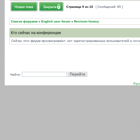
Страница
9
из
10
[ Сообщений: 95 ]
Список форумов
»
English user forum
»
Revision history
Кто сейчас на конференции
Сейчас этот форум просматривают: нет зарегистрированных пользователей и гости
Найти:
Рус