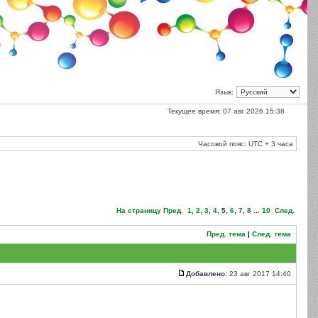
Язык:
Текущее время: 07 авг 2026 15:38
Часовой пояс: UTC + 3 часа
На страницу
Пред.
1
,
2
,
3
,
4
,
5
,
6
,
7
,
8
...
10
След.
Пред. тема
|
След. тема
Добавлено:
23 авг 2017 14:40