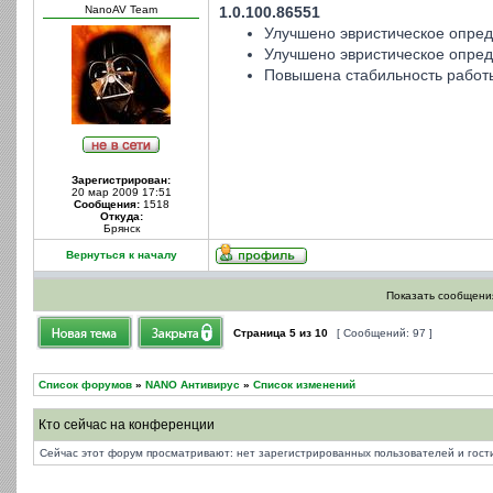
NanoAV Team
1.0.100.86551
Улучшено эвристическое опред
Улучшено эвристическое опред
Повышена стабильность работ
Зарегистрирован:
20 мар 2009 17:51
Сообщения:
1518
Откуда:
Брянск
Вернуться к началу
Показать сообщения
Страница
5
из
10
[ Сообщений: 97 ]
Список форумов
»
NANO Антивирус
»
Список изменений
Кто сейчас на конференции
Сейчас этот форум просматривают: нет зарегистрированных пользователей и гости