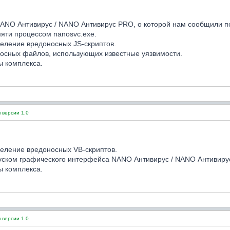
ANO Антивирус / NANO Антивирус PRO, о которой нам сообщили по
яти процессом nanosvc.exe.
еление вредоносных JS-скриптов.
осных файлов, использующих известные уязвимости.
ы комплекса.
 версии 1.0
еление вредоносных VB-скриптов.
уском графического интерфейса NANO Антивирус / NANO Антивиру
ы комплекса.
 версии 1.0