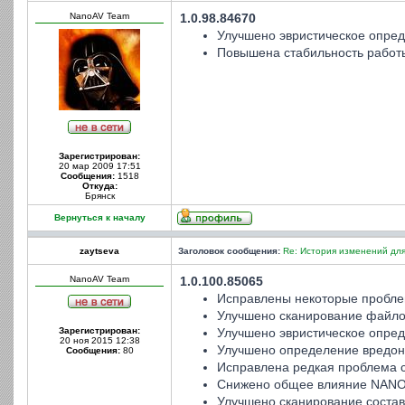
NanoAV Team
1.0.98.84670
Улучшено эвристическое опред
Повышена стабильность работ
Зарегистрирован:
20 мар 2009 17:51
Сообщения:
1518
Откуда:
Брянск
Вернуться к началу
zaytseva
Заголовок сообщения:
Re: История изменений для
NanoAV Team
1.0.100.85065
Исправлены некоторые пробле
Улучшено сканирование файло
Зарегистрирован:
Улучшено эвристическое опред
20 ноя 2015 12:38
Улучшено определение вредоно
Сообщения:
80
Исправлена редкая проблема с
Снижено общее влияние NANO 
Улучшено сканирование состав