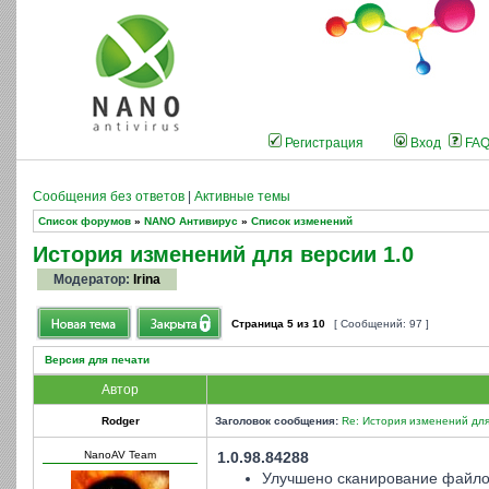
Регистрация
Вход
FA
Сообщения без ответов
|
Активные темы
Список форумов
»
NANO Антивирус
»
Список изменений
История изменений для версии 1.0
Модератор:
Irina
Страница
5
из
10
[ Сообщений: 97 ]
Версия для печати
Автор
Rodger
Заголовок сообщения:
Re: История изменений для
NanoAV Team
1.0.98.84288
Улучшено сканирование файло