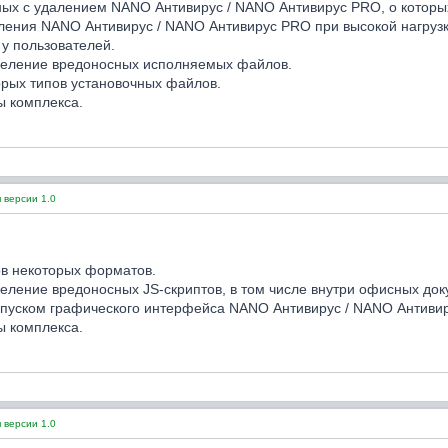
ных с удалением NANO Антивирус / NANO Антивирус PRO, о которы
ения NANO Антивирус / NANO Антивирус PRO при высокой нагрузке
 у пользователей.
деление вредоносных исполняемых файлов.
рых типов установочных файлов.
ы комплекса.
 версии 1.0
в некоторых форматов.
еление вредоносных JS-скриптов, в том числе внутри офисных док
апуском графического интерфейса NANO Антивирус / NANO Антиви
ы комплекса.
 версии 1.0