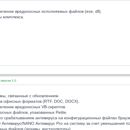
еление вредоносных исполняемых файлов (exe, dll).
ы комплекса.
 версии 1.0
мы, связанные с обновлением.
в офисных форматов (RTF, DOC, DOCX).
еление вредоносных VB-скриптов.
сных файлов, упакованных Petite.
о срабатыванием антивируса на конфигурационных файлах браузе
Антивирус/NANO Антивирус Pro на систему за счет уменьшения п
ных файлов (архивы, инсталляторы).