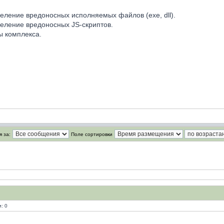
еление вредоносных исполняемых файлов (exe, dll).
еление вредоносных JS-скриптов.
ы комплекса.
 за:
Поле сортировки
: 0