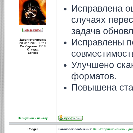
Исправлена ош
случаях перес
задача обновл
Исправлены п
Зарегистрирован:
20 мар 2009 17:51
Сообщения:
1518
Откуда:
совместимости
Брянск
Улучшено ска
форматов.
Повышена ста
Вернуться к началу
Rodger
Заголовок сообщения:
Re: История изменений для