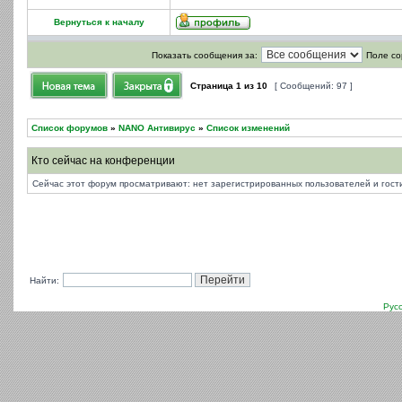
Вернуться к началу
Показать сообщения за:
Поле со
Страница
1
из
10
[ Сообщений: 97 ]
Список форумов
»
NANO Антивирус
»
Список изменений
Кто сейчас на конференции
Сейчас этот форум просматривают: нет зарегистрированных пользователей и гости
Найти:
Рус