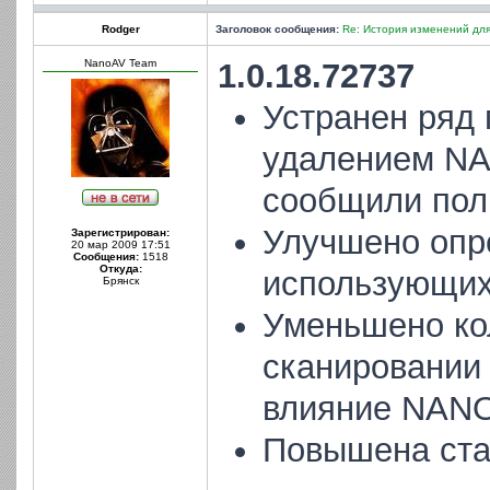
Rodger
Заголовок сообщения:
Re: История изменений для
NanoAV Team
1.0.18.72737
Устранен ряд 
удалением NA
сообщили пол
Улучшено опр
Зарегистрирован:
20 мар 2009 17:51
Сообщения:
1518
Откуда:
использующих
Брянск
Уменьшено ко
сканировании
влияние NANO
Повышена ста