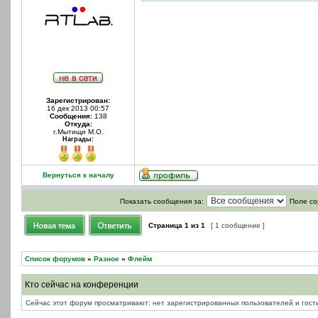
Зарегистрирован:
16 дек 2013 00:57
Сообщения:
138
Откуда:
г.Мытищи М.О.
Награды:
Вернуться к началу
Показать сообщения за:
Поле со
Страница
1
из
1
[ 1 сообщение ]
Список форумов
»
Разное
»
Флейм
Кто сейчас на конференции
Сейчас этот форум просматривают: нет зарегистрированных пользователей и гости