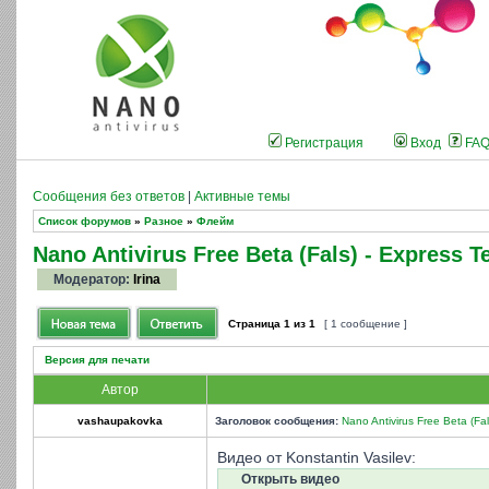
Регистрация
Вход
FA
Сообщения без ответов
|
Активные темы
Список форумов
»
Разное
»
Флейм
Nano Antivirus Free Beta (Fals) - Express T
Модератор:
Irina
Страница
1
из
1
[ 1 сообщение ]
Версия для печати
Автор
vashaupakovka
Заголовок сообщения:
Nano Antivirus Free Beta (Fal
Видео от Konstantin Vasilev:
Открыть видео