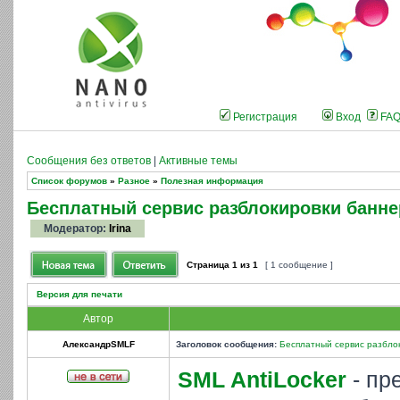
Регистрация
Вход
FA
Сообщения без ответов
|
Активные темы
Список форумов
»
Разное
»
Полезная информация
Бесплатный сервис разблокировки банне
Модератор:
Irina
Страница
1
из
1
[ 1 сообщение ]
Версия для печати
Автор
АлександрSMLF
Заголовок сообщения:
Бесплатный сервис разбло
SML AntiLocker
- пр