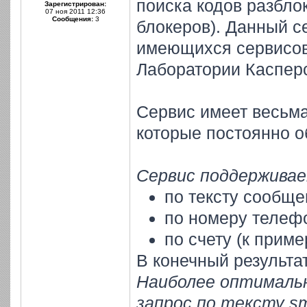
поиска кодов разбло
Зарегистрирован:
07 ноя 2011 12:36
Сообщения:
3
блокеров). Данный с
имеющихся сервисов 
Лаборатории Касперс
Сервис имеет весьма
которые постоянно о
Сервис поддерживае
по тексту сообще
по номеру телеф
по счету (к прим
В конечный результа
Наиболее оптималь
запрос по тексту s