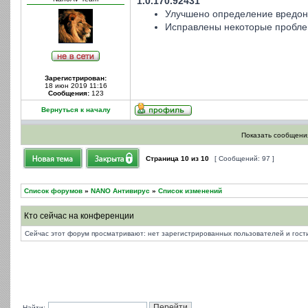
1.0.170.92431
Улучшено определение вредон
Исправлены некоторые пробле
Зарегистрирован:
18 июн 2019 11:16
Сообщения:
123
Вернуться к началу
Показать сообщения
Страница
10
из
10
[ Сообщений: 97 ]
Список форумов
»
NANO Антивирус
»
Список изменений
Кто сейчас на конференции
Сейчас этот форум просматривают: нет зарегистрированных пользователей и гости
Найти: