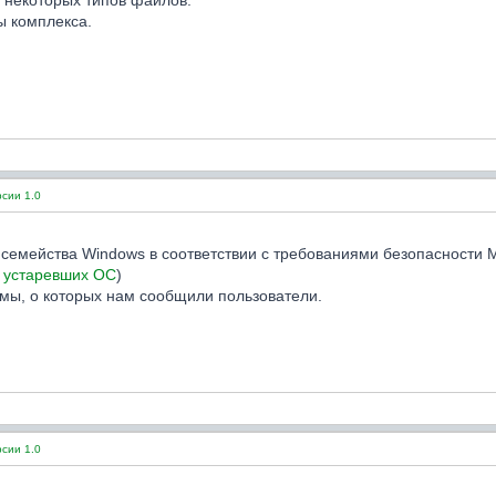
 некоторых типов файлов.
ы комплекса.
сии 1.0
емейства Windows в соответствии с требованиями безопасности Mi
 устаревших ОС
)
мы, о которых нам сообщили пользователи.
сии 1.0