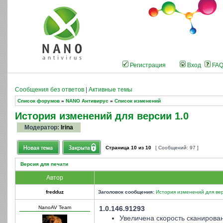
Регистрация
Вход
FA
Сообщения без ответов
|
Активные темы
Список форумов
»
NANO Антивирус
»
Список изменений
История изменений для версии 1.0
Модератор:
Irina
Страница
10
из
10
[ Сообщений: 97 ]
Версия для печати
Автор
fredduz
Заголовок сообщения:
История изменений для вер
NanoAV Team
1.0.146.91293
Увеличена скорость сканирова