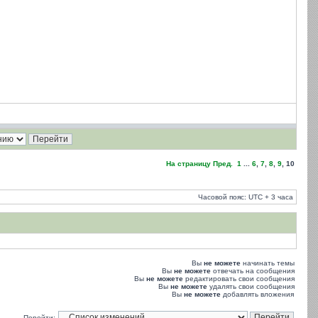
На страницу
Пред.
1
...
6
,
7
,
8
,
9
,
10
Часовой пояс: UTC + 3 часа
Вы
не можете
начинать темы
Вы
не можете
отвечать на сообщения
Вы
не можете
редактировать свои сообщения
Вы
не можете
удалять свои сообщения
Вы
не можете
добавлять вложения
Перейти: