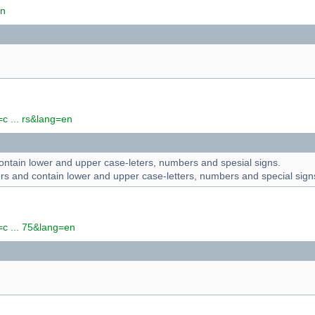
en
c ... rs&lang=en
contain lower and upper case-leters, numbers and spesial signs.
ers and contain lower and upper case-letters, numbers and special sign
=c ... 75&lang=en