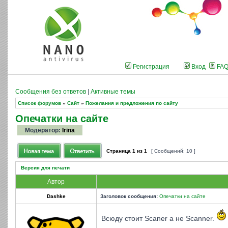
Регистрация
Вход
FA
Сообщения без ответов
|
Активные темы
Список форумов
»
Сайт
»
Пожелания и предложения по сайту
Опечатки на сайте
Модератор:
Irina
Страница
1
из
1
[ Сообщений: 10 ]
Версия для печати
Автор
Dashke
Заголовок сообщения:
Опечатки на сайте
Всюду стоит Scaner а не Scanner.