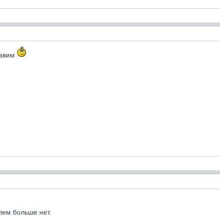
равим
лем больше нет.