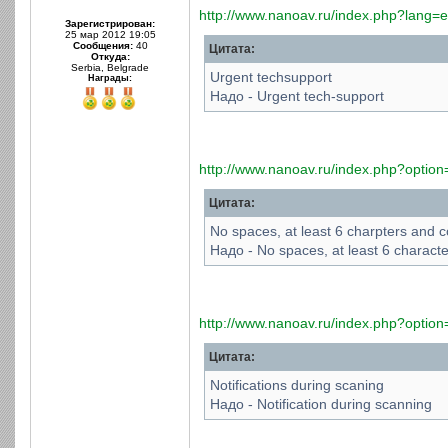
http://www.nanoav.ru/index.php?lang=
Зарегистрирован:
25 мар 2012 19:05
Сообщения:
40
Цитата:
Откуда:
Serbia, Belgrade
Urgent techsupport
Награды:
Надо - Urgent tech-support
http://www.nanoav.ru/index.php?option=
Цитата:
No spaces, at least 6 charpters and 
Надо - No spaces, at least 6 charact
http://www.nanoav.ru/index.php?option
Цитата:
Notifications during scaning
Надо - Notification during scanning