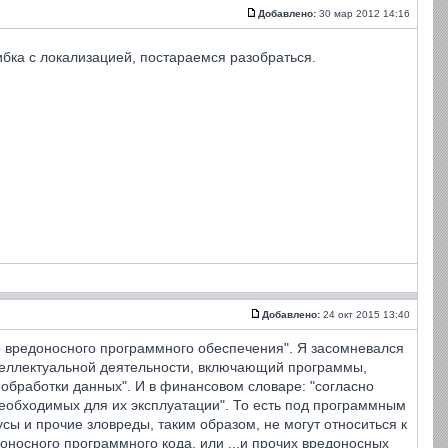
Добавлено:
30 мар 2012 14:16
шибка с локализацией, постараемся разобраться.
Добавлено:
24 окт 2015 13:40
го вредоносного программного обеспечения". Я засомневался
интеллектуальной деятельности, включающий программы,
бработки данных". И в финансовом словаре: "согласно
еобходимых для их эксплуатации". То есть под программным
ы и прочие зловреды, таким образом, не могут относиться к
оносного программного кода, или ...и прочих вредоносных