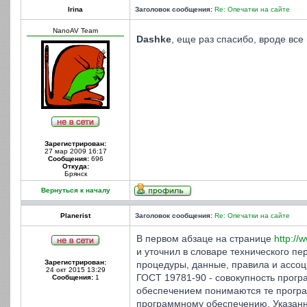
Irina
Заголовок сообщения:
Re: Опечатки на сайте
NanoAV Team
Dashke
, еще раз спасибо, вроде вс
Зарегистрирован:
27 мар 2009 16:17
Сообщения:
696
Откуда:
Брянск
Вернуться к началу
Planerist
Заголовок сообщения:
Re: Опечатки на сайте
В первом абзаце на странице
http://
и уточнил в словаре технического п
Зарегистрирован:
процедуры, данные, правила и ассо
24 окт 2015 13:29
ГОСТ 19781-90 - совокупность прог
Сообщения:
1
обеспечением понимаются те програм
программному обеспечению. Указанно