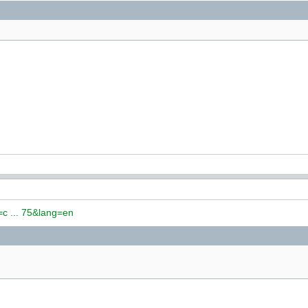
=c ... 75&lang=en