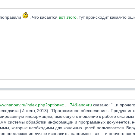
е поправили
. Что касается
вот этого
, тут происходит какая-то о
www.nanoav.ru/index.php?option=c ... 74&lang=ru
сказано: "...и проче
ереводчика (Интент, 2013): "Программное обеспечение - Продукт 
циированную информацию, имеющую отношение к работе системы о
рамм системы обработки информации и программных документов, н
мы, которые необходимы для конечных целей пользователя. Вирус
е предложение лучше исправить, например, так: ...и прочего вред