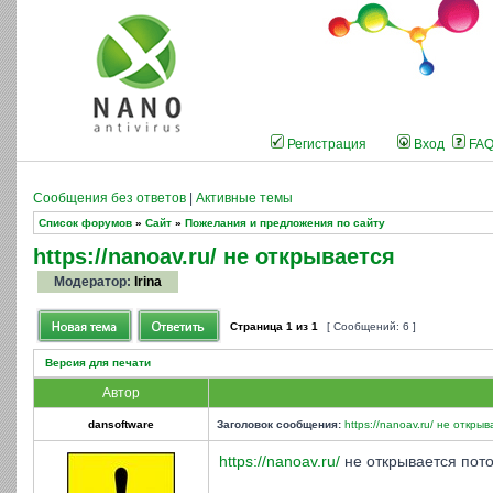
Регистрация
Вход
FA
Сообщения без ответов
|
Активные темы
Список форумов
»
Сайт
»
Пожелания и предложения по сайту
https://nanoav.ru/ не открывается
Модератор:
Irina
Страница
1
из
1
[ Сообщений: 6 ]
Версия для печати
Автор
dansoftware
Заголовок сообщения:
https://nanoav.ru/ не открыв
https://nanoav.ru/
не открывается пото