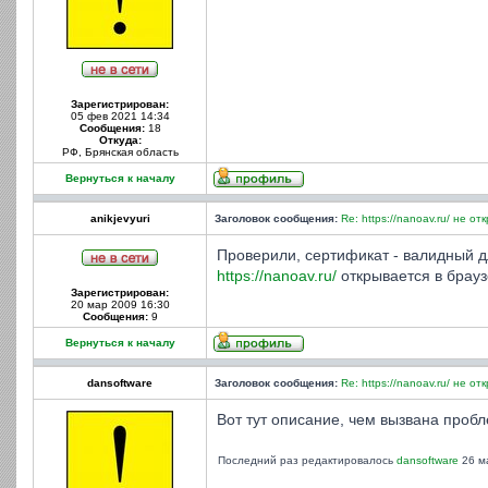
Зарегистрирован:
05 фев 2021 14:34
Сообщения:
18
Откуда:
РФ, Брянская область
Вернуться к началу
anikjevyuri
Заголовок сообщения:
Re: https://nanoav.ru/ не от
Проверили, сертификат - валидный для
https://nanoav.ru/
открывается в брауз
Зарегистрирован:
20 мар 2009 16:30
Сообщения:
9
Вернуться к началу
dansoftware
Заголовок сообщения:
Re: https://nanoav.ru/ не от
Вот тут описание, чем вызвана пробл
Последний раз редактировалось
dansoftware
26 ма