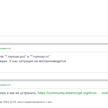
крывается
 "*.nanoav.pro" и "*.nanoav.ru"
ерах. У нас ситуация не воспроизводится.
крывается
ема и как ее устранить:
https://community.letsencrypt.org/t/con ... cer
р 2024 14:44, всего редактировалось 1 раз.