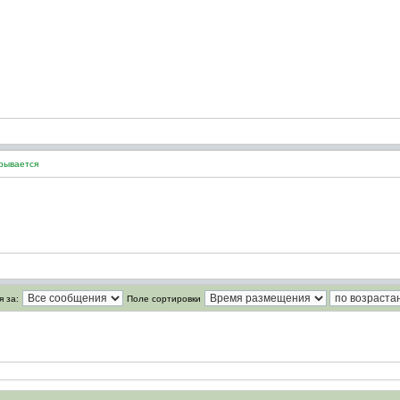
крывается
 за:
Поле сортировки