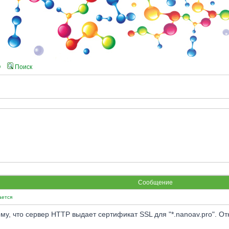
Q
Поиск
Сообщение
ается
му, что сервер HTTP выдает сертификат SSL для "*.nanoav.pro". О