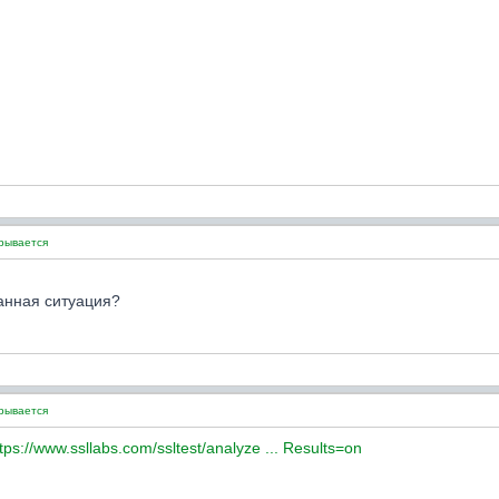
крывается
анная ситуация?
крывается
tps://www.ssllabs.com/ssltest/analyze ... Results=on