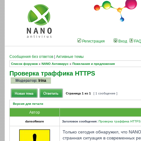
Регистрация
Вход
FA
Сообщения без ответов
|
Активные темы
Список форумов
»
NANO Антивирус
»
Пожелания и предложения
Проверка траффика HTTPS
Модератор:
Irina
Страница
1
из
1
[ 1 сообщение ]
Версия для печати
Автор
dansoftware
Заголовок сообщения:
Проверка траффика HTTPS
Только сегодня обнаружил, что NANO
странная ситуация в современных ре