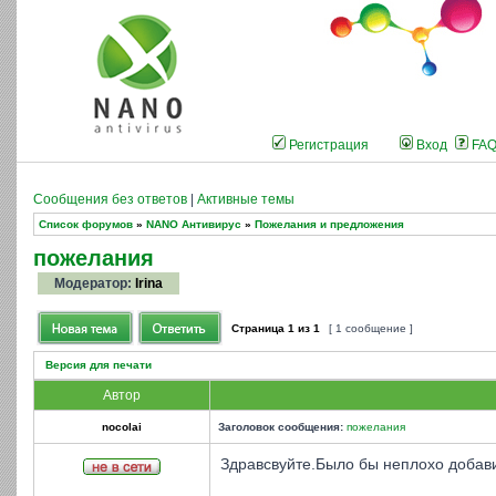
Регистрация
Вход
FA
Сообщения без ответов
|
Активные темы
Список форумов
»
NANO Антивирус
»
Пожелания и предложения
пожелания
Модератор:
Irina
Страница
1
из
1
[ 1 сообщение ]
Версия для печати
Автор
nocolai
Заголовок сообщения:
пожелания
Здравсвуйте.Было бы неплохо добави