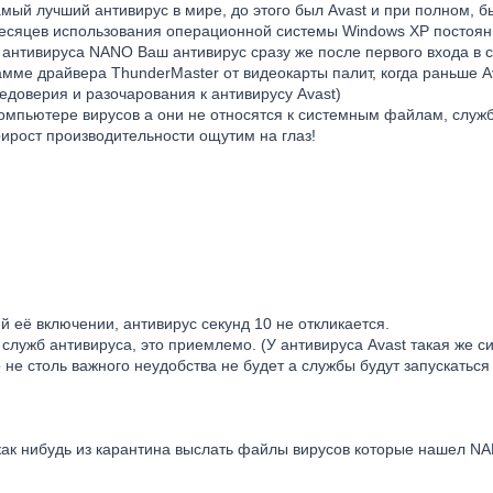
мый лучший антивирус в мире, до этого был Avast и при полном, б
месяцев использования операционной системы Windows XP постоянн
 антивируса NANO Ваш антивирус сразу же после первого входа в 
мме драйвера ThunderMaster от видеокарты палит, когда раньше Av
недоверия и разочарования к антивирусу Avast)
пьютере вирусов а они не относятся к системным файлам, служба
рирост производительности ощутим на глаз!
её включении, антивирус секунд 10 не откликается.
 служб антивируса, это приемлемо. (У антивируса Avast такая же с
 не столь важного неудобства не будет а службы будут запускатьс
и как нибудь из карантина выслать файлы вирусов которые нашел N