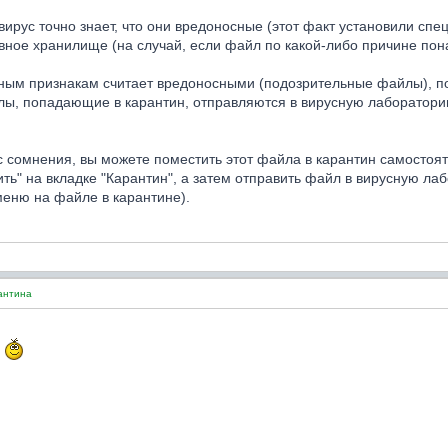
ирус точно знает, что они вредоносные (этот факт установили сп
ное хранилище (на случай, если файл по какой-либо причине пона
ным признакам считает вредоносными (подозрительные файлы), поп
ы, попадающие в карантин, отправляются в вирусную лаборатори
с сомнения, вы можете поместить этот файла в карантин самостоя
ть" на вкладке "Карантин", а затем отправить файл в вирусную ла
меню на файле в карантине).
антина
!