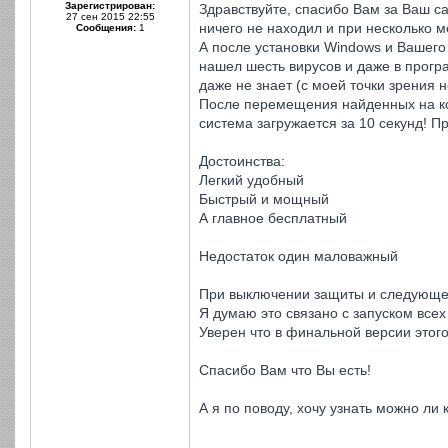
Зарегистрирован:
Здравствуйте, спасибо Вам за Ваш са
27 сен 2015 22:55
ничего не находил и при несколько 
Сообщения:
1
А после установки Windows и Вашего
нашел шесть вирусов и даже в програ
даже не знает (с моей точки зрения 
После перемещения найденных на ком
система загружается за 10 секунд! П
Достоинства:
Легкий удобный
Быстрый и мощный
А главное бесплатный
Недостаток один маловажный
При выключении защиты и следующей 
Я думаю это связано с запуском всех
Уверен что в финальной версии этого
Спасибо Вам что Вы есть!
А я по поводу, хочу узнать можно л