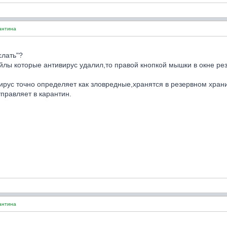
антина
слать"?
айлы которые антивирус удалил,то правой кнопкой мышки в окне р
ирус точно определяет как зловредные,хранятся в резервном хран
правляет в карантин.
антина