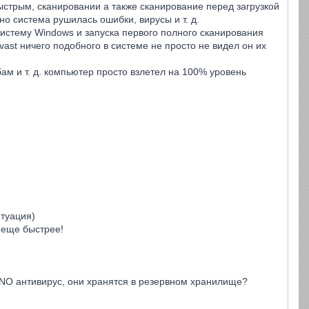
ыстрым, сканировании а также сканирование перед загрузкой
о система рушилась ошибки, вирусы и т. д.
систему Windows и запуска первого полного сканирования
ast ничего подобного в системе не просто не видел он их
м и т. д. компьютер просто взлетел на 100% уровень
итуация)
я еще быстрее!
ANO антивирус, они хранятся в резервном хранилище?