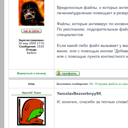
Вредоносные файлы, о которых антив
лечении\удалении помещает в резерв
Файлы, которые антивирус по косвен
По умолчанию, подозрительные файл
специалистов.
Зарегистрирован:
20 мар 2009 17:51
Если какой-либо файл вызывает у ва
Сообщения:
1518
Откуда:
меню, или с помощью кнопки "Добави
Брянск
или с помощью пункта контекстного 
Вернуться к началу
Irina
Заголовок сообщения:
Re: Отправка файла из кар
NanoAV Team
YaroslavBezverbnyy94
,
И, конечно, спасибо за теплые слова