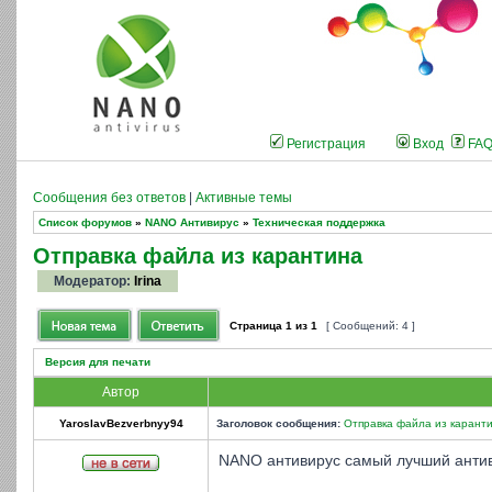
Регистрация
Вход
FA
Сообщения без ответов
|
Активные темы
Список форумов
»
NANO Антивирус
»
Техническая поддержка
Отправка файла из карантина
Модератор:
Irina
Страница
1
из
1
[ Сообщений: 4 ]
Версия для печати
Автор
YaroslavBezverbnyy94
Заголовок сообщения:
Отправка файла из карант
NANO антивирус самый лучший антив