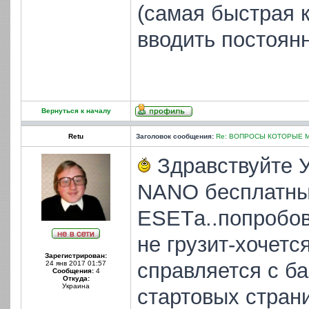
(самая быстрая 
вводить постоянн
Вернуться к началу
Retu
Заголовок сообщения:
Re: ВОПРОСЫ КОТОРЫЕ 
Здравствуйте 
NANO бесплатны
ESETа..попробов
не грузит-хочетс
Зарегистрирован:
справляется с б
24 янв 2017 01:57
Сообщения:
4
Откуда:
Украина
стартовых стран