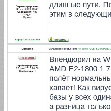
длинные пути. П
Зарегистрирован:
03 апр 2009 18:43
этим в следующи
Сообщения:
488
Откуда:
Брянск
Вернуться к началу
Dgakomo
Заголовок сообщения:
Re: ВОПРОСЫ КОТОРЫЕ 
Впендюрил на W
Зарегистрирован:
AMD E2-1800 1.7
25 фев 2015 20:00
Сообщения:
1
полёт нормальны
хавает! Как виру
базы у всех один
а разница только