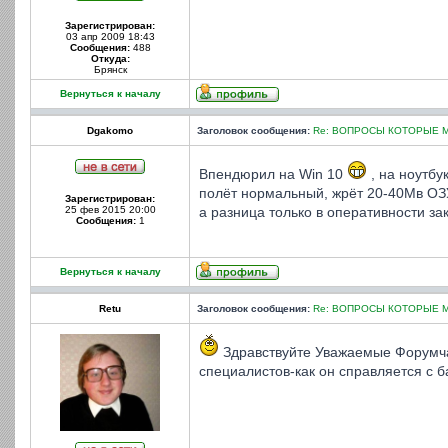
Зарегистрирован:
03 апр 2009 18:43
Сообщения:
488
Откуда:
Брянск
Вернуться к началу
Dgakomo
Заголовок сообщения:
Re: ВОПРОСЫ КОТОРЫЕ 
Впендюрил на Win 10
, на ноутбу
полёт нормальный, жрёт 20-40Мв ОЗУ,
Зарегистрирован:
25 фев 2015 20:00
а разница только в оперативности за
Сообщения:
1
Вернуться к началу
Retu
Заголовок сообщения:
Re: ВОПРОСЫ КОТОРЫЕ 
Здравствуйте Уважаемые Форумчан
специалистов-как он справляется с