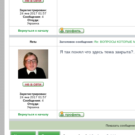
Зарегистрирован:
24 янв 2017 01:57
Сообщения:
4
Откуда:
Украина
Вернуться к началу
Retu
Заголовок сообщения:
Re: ВОПРОСЫ КОТОРЫЕ 
Я так понял что здесь тема закрыта?.
Зарегистрирован:
24 янв 2017 01:57
Сообщения:
4
Откуда:
Украина
Вернуться к началу
Показать сообщения