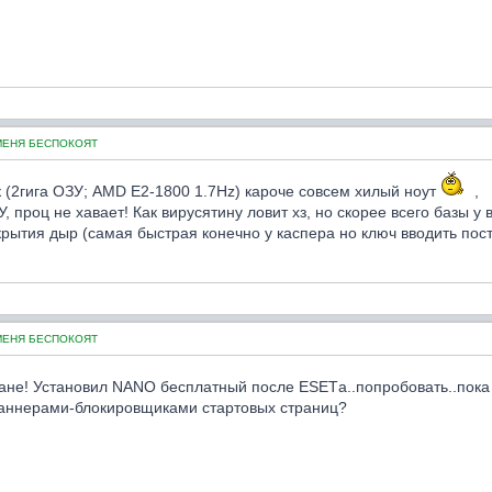
МЕНЯ БЕСПОКОЯТ
к (2гига ОЗУ; AMD E2-1800 1.7Hz) кароче совсем хилый ноут
,
 проц не хавает! Как вирусятину ловит хз, но скорее всего базы у 
крытия дыр (самая быстрая конечно у каспера но ключ вводить пос
МЕНЯ БЕСПОКОЯТ
е! Установил NANO бесплатный после ESETа..попробовать..пока оч
 баннерами-блокировщиками стартовых страниц?