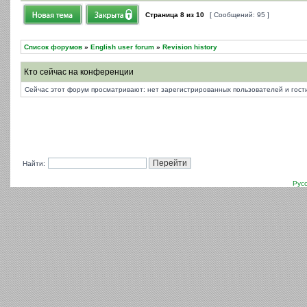
Страница
8
из
10
[ Сообщений: 95 ]
Список форумов
»
English user forum
»
Revision history
Кто сейчас на конференции
Сейчас этот форум просматривают: нет зарегистрированных пользователей и гости
Найти:
Рус