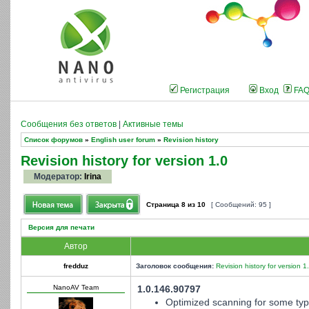
Регистрация
Вход
FA
Сообщения без ответов
|
Активные темы
Список форумов
»
English user forum
»
Revision history
Revision history for version 1.0
Модератор:
Irina
Страница
8
из
10
[ Сообщений: 95 ]
Версия для печати
Автор
fredduz
Заголовок сообщения:
Revision history for version 1
NanoAV Team
1.0.146.90797
Optimized scanning for some type