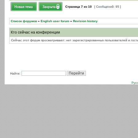
Страница
7
из
10
[ Сообщений: 95 ]
Список форумов
»
English user forum
»
Revision history
Кто сейчас на конференции
Сейчас этот форум просматривают: нет зарегистрированных пользователей и гости
Найти:
Рус