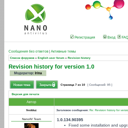
Регистрация
Вход
FA
Сообщения без ответов
|
Активные темы
Список форумов
»
English user forum
»
Revision history
Revision history for version 1.0
Модератор:
Irina
Страница
7
из
10
[ Сообщений: 95 ]
Версия для печати
Автор
fredduz
Заголовок сообщения:
Re: Revision history for versi
NanoAV Team
1.0.134.90395
Fixed some installation and upgr