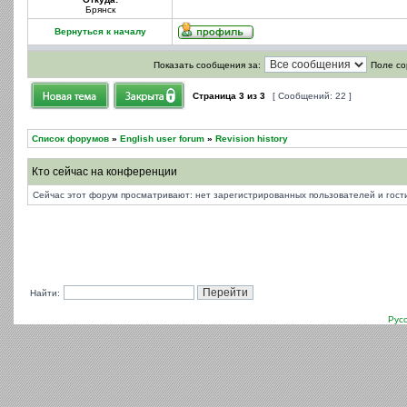
Брянск
Вернуться к началу
Показать сообщения за:
Поле со
Страница
3
из
3
[ Сообщений: 22 ]
Список форумов
»
English user forum
»
Revision history
Кто сейчас на конференции
Сейчас этот форум просматривают: нет зарегистрированных пользователей и гости
Найти:
Рус