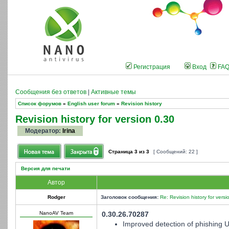
Регистрация
Вход
FA
Сообщения без ответов
|
Активные темы
Список форумов
»
English user forum
»
Revision history
Revision history for version 0.30
Модератор:
Irina
Страница
3
из
3
[ Сообщений: 22 ]
Версия для печати
Автор
Rodger
Заголовок сообщения:
Re: Revision history for versi
NanoAV Team
0.30.26.70287
Improved detection of phishing 