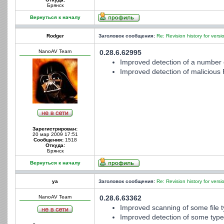
Брянск
Вернуться к началу
Rodger
Заголовок сообщения:
Re: Revision history for versi
NanoAV Team
0.28.6.62995
Improved detection of a number o
Improved detection of malicious 
Зарегистрирован:
20 мар 2009 17:51
Сообщения:
1518
Откуда:
Брянск
Вернуться к началу
ya
Заголовок сообщения:
Re: Revision history for versi
NanoAV Team
0.28.6.63362
Improved scanning of some file t
Improved detection of some types