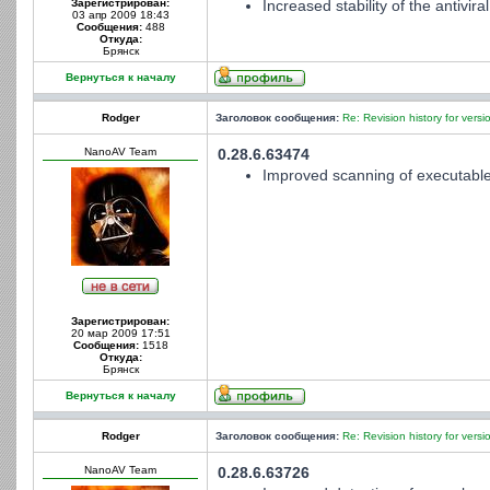
Зарегистрирован:
Increased stability of the antivir
03 апр 2009 18:43
Сообщения:
488
Откуда:
Брянск
Вернуться к началу
Rodger
Заголовок сообщения:
Re: Revision history for versi
NanoAV Team
0.28.6.63474
Improved scanning of executable 
Зарегистрирован:
20 мар 2009 17:51
Сообщения:
1518
Откуда:
Брянск
Вернуться к началу
Rodger
Заголовок сообщения:
Re: Revision history for versi
NanoAV Team
0.28.6.63726