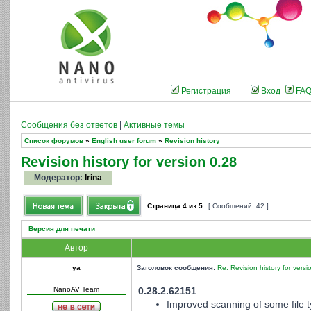
Регистрация
Вход
FA
Сообщения без ответов
|
Активные темы
Список форумов
»
English user forum
»
Revision history
Revision history for version 0.28
Модератор:
Irina
Страница
4
из
5
[ Сообщений: 42 ]
Версия для печати
Автор
ya
Заголовок сообщения:
Re: Revision history for versi
NanoAV Team
0.28.2.62151
Improved scanning of some file t