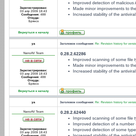
Improved detection of malicious 
Зарегистрирован:
Made minor improvements to the er
03 апр 2009 18:43
Increased stability of the antivir
Сообщения:
488
Откуда:
Брянск
Вернуться к началу
ya
Заголовок сообщения:
Re: Revision history for versi
NanoAV Team
0.28.2.62286
Improved scanning of some file t
Made minor improvements to the er
Зарегистрирован:
Increased stability of the antivir
03 апр 2009 18:43
Сообщения:
488
Откуда:
Брянск
Вернуться к началу
ya
Заголовок сообщения:
Re: Revision history for versi
NanoAV Team
0.28.2.62440
Improved scanning of some file t
Improved detection of a number o
Зарегистрирован:
Improved detection of some types
03 апр 2009 18:43
Increased stability of the antivir
Сообщения:
488