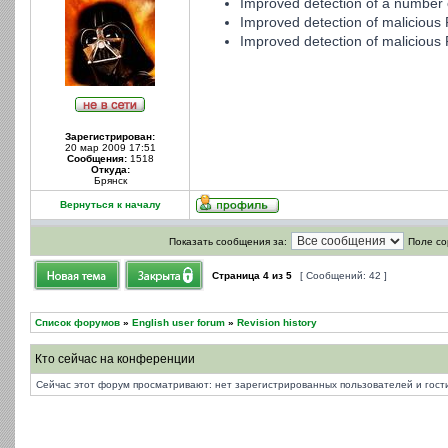
Improved detection of a number o
Improved detection of malicious 
Improved detection of malicious
Зарегистрирован:
20 мар 2009 17:51
Сообщения:
1518
Откуда:
Брянск
Вернуться к началу
Показать сообщения за:
Поле со
Страница
4
из
5
[ Сообщений: 42 ]
Список форумов
»
English user forum
»
Revision history
Кто сейчас на конференции
Сейчас этот форум просматривают: нет зарегистрированных пользователей и гости