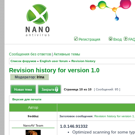
Регистрация
Вход
FA
Сообщения без ответов
|
Активные темы
Список форумов
»
English user forum
»
Revision history
Revision history for version 1.0
Модератор:
Irina
Страница
10
из
10
[ Сообщений: 95 ]
Версия для печати
Автор
fredduz
Заголовок сообщения:
Revision history for version 1
NanoAV Team
1.0.146.91332
Optimized scanning for some type