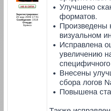
Улучшено ска
форматов.
Зарегистрирован:
20 мар 2009 17:51
Сообщения:
1518
Откуда:
Произведены 
Брянск
визуальном и
Исправлена о
увеличению н
специфичного
Внесены улуч
сбора логов N
Повышена ста
Также исправлен