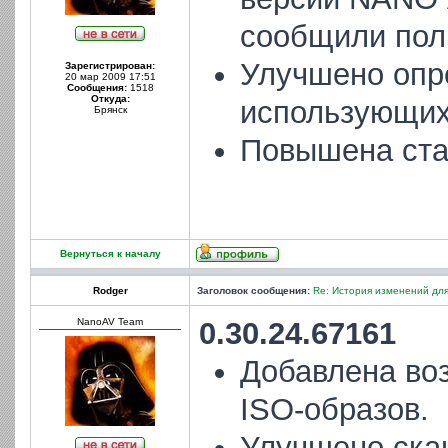
сообщили пол
Улучшено опр
Зарегистрирован:
20 мар 2009 17:51
Сообщения:
1518
Откуда:
использующих
Брянск
Повышена ста
Вернуться к началу
Rodger
Заголовок сообщения:
Re: История изменений для
NanoAV Team
0.30.24.67161
Добавлена во
ISO-образов.
Улучшено ска