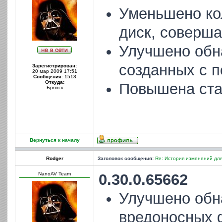
Уменьшено ко
диск, соверш
Улучшено обн
созданных с п
Зарегистрирован:
20 мар 2009 17:51
Сообщения:
1518
Откуда:
Повышена ста
Брянск
Вернуться к началу
Rodger
Заголовок сообщения:
Re: История изменений для
NanoAV Team
0.30.0.65662
Улучшено обн
вредоносных 