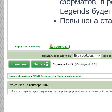
форматов, в р
Legends будет
Повышена ста
Вернуться к началу
Показать сообщения за:
Поле со
Страница
1
из
3
[ Сообщений: 22 ]
Список форумов
»
NANO Антивирус
»
Список изменений
Кто сейчас на конференции
Сейчас этот форум просматривают: нет зарегистрированных пользователей и гости