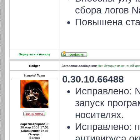
сбора логов N
Повышена ста
Вернуться к началу
Rodger
Заголовок сообщения:
Re: История изменений для
NanoAV Team
0.30.10.66488
Исправлено: 
запуск прогр
носителях.
Исправлено: п
Зарегистрирован:
20 мар 2009 17:51
Сообщения:
1518
Откуда:
антивируса ок
Брянск