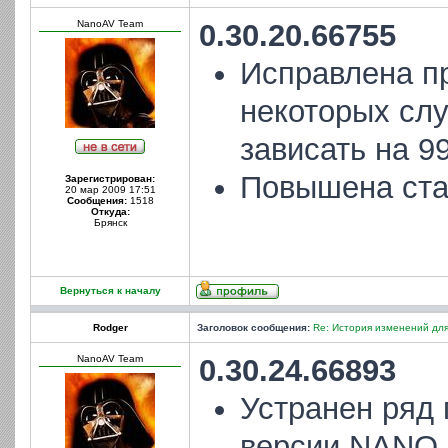
NanoAV Team
0.30.20.66755
Исправлена пр
некоторых слу
зависать на 9
Повышена ста
Зарегистрирован:
20 мар 2009 17:51
Сообщения:
1518
Откуда:
Брянск
Вернуться к началу
Rodger
Заголовок сообщения:
Re: История изменений для
NanoAV Team
0.30.24.66893
Устранен ряд
версии NANO 