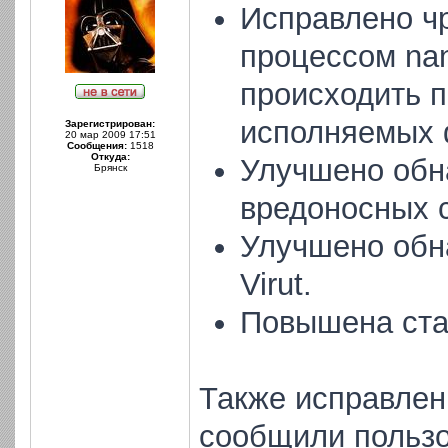
Исправлено ч
процессом nan
происходить п
исполняемых 
Зарегистрирован:
20 мар 2009 17:51
Сообщения:
1518
Откуда:
Улучшено обн
Брянск
вредоносных с
Улучшено обн
Virut.
Повышена ста
Также исправлен
сообщили пользо