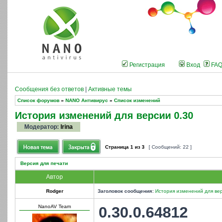
Регистрация
Вход
FA
Сообщения без ответов
|
Активные темы
Список форумов
»
NANO Антивирус
»
Список изменений
История изменений для версии 0.30
Модератор:
Irina
Страница
1
из
3
[ Сообщений: 22 ]
Версия для печати
Автор
Rodger
Заголовок сообщения:
История изменений для вер
NanoAV Team
0.30.0.64812