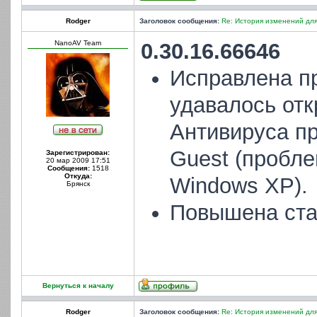
Rodger
Заголовок сообщения:
Re: История изменений для
NanoAV Team
0.30.16.66646
Исправлена пр
удавалось от
Антивируса пр
Guest (пробле
Зарегистрирован:
20 мар 2009 17:51
Сообщения:
1518
Откуда:
Windows XP).
Брянск
Повышена ста
Вернуться к началу
Rodger
Заголовок сообщения:
Re: История изменений для