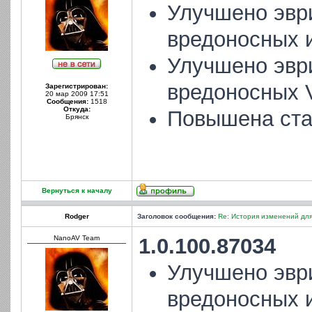
Улучшено эвр
вредоносных и
Улучшено эвр
вредоносных V
Зарегистрирован:
20 мар 2009 17:51
Сообщения:
1518
Откуда:
Повышена ста
Брянск
Вернуться к началу
Rodger
Заголовок сообщения:
Re: История изменений для
NanoAV Team
1.0.100.87034
Улучшено эвр
вредоносных и