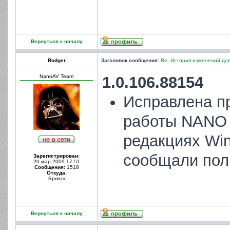
Вернуться к началу
Rodger
Заголовок сообщения:
Re: История изменений для
NanoAV Team
1.0.106.88154
Исправлена п
работы NANO 
редакциях Win
сообщали пол
Зарегистрирован:
20 мар 2009 17:51
Сообщения:
1518
Откуда:
Брянск
Вернуться к началу