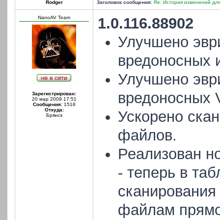
Rodger
Заголовок сообщения:
Re: История изменений для
NanoAV Team
1.0.116.88902
Улучшено эвр
вредоносных и
Улучшено эвр
вредоносных V
Зарегистрирован:
20 мар 2009 17:51
Сообщения:
1518
Откуда:
Ускорено скан
Брянск
файлов.
Реализован н
- теперь в та
сканирования
файлам прямо