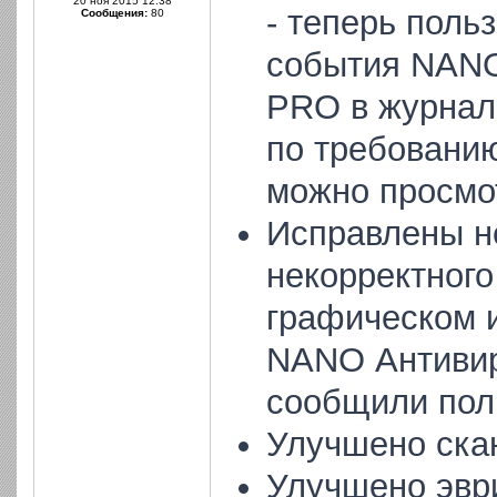
20 ноя 2015 12:38
- теперь поль
Сообщения:
80
события NANO
PRO в журнал
по требовани
можно просмот
Исправлены н
некорректного
графическом 
NANO Антивир
сообщили пол
Улучшено ска
Улучшено эвр