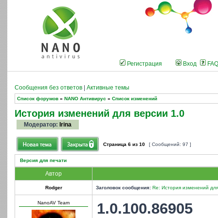
Регистрация
Вход
FA
Сообщения без ответов
|
Активные темы
Список форумов
»
NANO Антивирус
»
Список изменений
История изменений для версии 1.0
Модератор:
Irina
Страница
6
из
10
[ Сообщений: 97 ]
Версия для печати
Автор
Rodger
Заголовок сообщения:
Re: История изменений для
NanoAV Team
1.0.100.86905