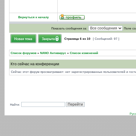
Вернуться к началу
Показать сообщения за:
Поле со
Страница
6
из
10
[ Сообщений: 97 ]
Список форумов
»
NANO Антивирус
»
Список изменений
Кто сейчас на конференции
Сейчас этот форум просматривают: нет зарегистрированных пользователей и гости
Найти:
Рус