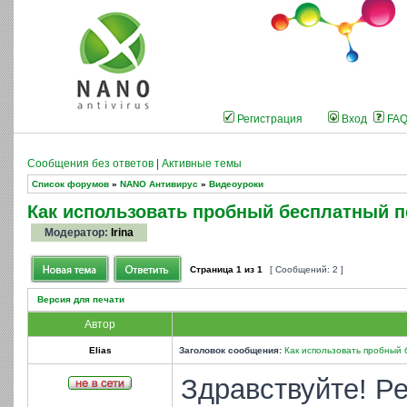
Регистрация
Вход
FA
Сообщения без ответов
|
Активные темы
Список форумов
»
NANO Антивирус
»
Видеоуроки
Как использовать пробный бесплатный п
Модератор:
Irina
Страница
1
из
1
[ Сообщений: 2 ]
Версия для печати
Автор
Elias
Заголовок сообщения:
Как использовать пробный
Здравствуйте! Р