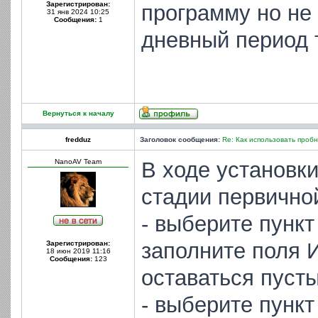
Зарегистрирован:
программу но не
31 янв 2024 10:25
Сообщения:
1
дневный период 
Вернуться к началу
fredduz
Заголовок сообщения:
Re: Как использовать проб
NanoAV Team
В ходе установк
стадии первично
- выберите пунк
заполните поля И
Зарегистрирован:
18 июн 2019 11:16
Сообщения:
123
оставаться пусты
- выберите пунк