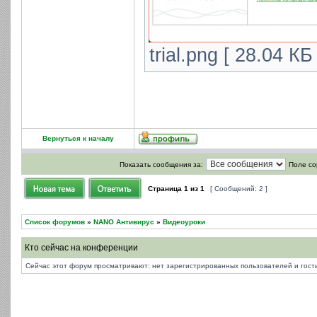
trial.png [ 28.04 К
Вернуться к началу
Показать сообщения за:
Поле со
Страница
1
из
1
[ Сообщений: 2 ]
Список форумов
»
NANO Антивирус
»
Видеоуроки
Кто сейчас на конференции
Сейчас этот форум просматривают: нет зарегистрированных пользователей и гости