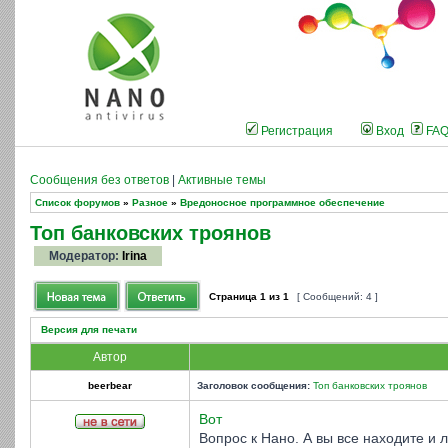
Регистрация
Вход
FA
Сообщения без ответов
|
Активные темы
Список форумов
»
Разное
»
Вредоносное программное обеспечение
Топ банковских троянов
Модератор:
Irina
Страница
1
из
1
[ Сообщений: 4 ]
Версия для печати
Автор
beerbear
Заголовок сообщения:
Топ банковских троянов
Вот
Вопрос к Нано. А вы все находите и 