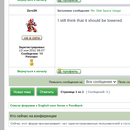
Zero3K
Заголовок сообщения:
Re: Disk Space Usage
I still think that it should be lowered.
Зарегистрирован:
13 ноя 2011 08:07
Сообщения:
58
Награды:
Вернуться к началу
Показать сообщения за:
Поле со
Страница
1
из
1
[ Сообщений: 3 ]
Список форумов
»
English user forum
»
Feedback
Кто сейчас на конференции
Сейчас этот форум просматривают: нет зарегистрированных пользователей и гости