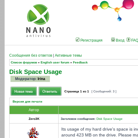
Регистрация
Вход
FA
Сообщения без ответов
|
Активные темы
Список форумов
»
English user forum
»
Feedback
Disk Space Usage
Модератор:
Irina
Страница
1
из
1
[ Сообщений: 3 ]
Версия для печати
Автор
Zero3K
Заголовок сообщения:
Disk Space Usage
Its usage of my hard drive's space is in
around 423 MB on the drive. Please mak