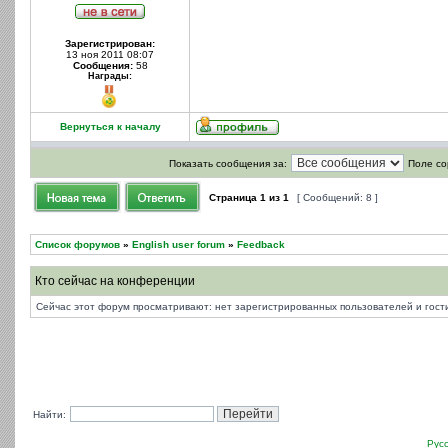
Зарегистрирован:
13 ноя 2011 08:07
Сообщения:
58
Награды:
Вернуться к началу
Показать сообщения за:
Поле со
Страница
1
из
1
[ Сообщений: 8 ]
Список форумов
»
English user forum
»
Feedback
Кто сейчас на конференции
Сейчас этот форум просматривают: нет зарегистрированных пользователей и гости
Найти:
Рус