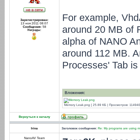
For example, Vhd
Зарегистрирован:
13 ноя 2011 08:07
around 20 MB of R
Сообщения:
58
Награды:
alpha of NANO Ant
around 112 MB. A
Processes' Tab is
Вложения:
Memory Leak.png [ 25.89 КБ | Просмотров: 114940
Вернуться к началу
Irina
Заголовок сообщения:
Re: My programs are using m
NanoAV Team