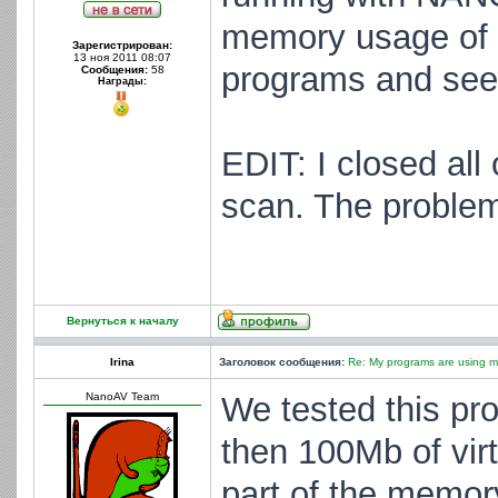
memory usage of it 
Зарегистрирован:
13 ноя 2011 08:07
programs and see i
Сообщения:
58
Награды:
EDIT: I closed al
scan. The problem 
Вернуться к началу
Irina
Заголовок сообщения:
Re: My programs are using m
NanoAV Team
We tested this p
then 100Mb of vir
part of the memory