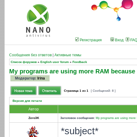
Регистрация
Вход
FA
Сообщения без ответов
|
Активные темы
Список форумов
»
English user forum
»
Feedback
My programs are using more RAM because o
Модератор:
Irina
Страница
1
из
1
[ Сообщений: 8 ]
Версия для печати
Автор
Zero3K
Заголовок сообщения:
My programs are using more 
*subject*