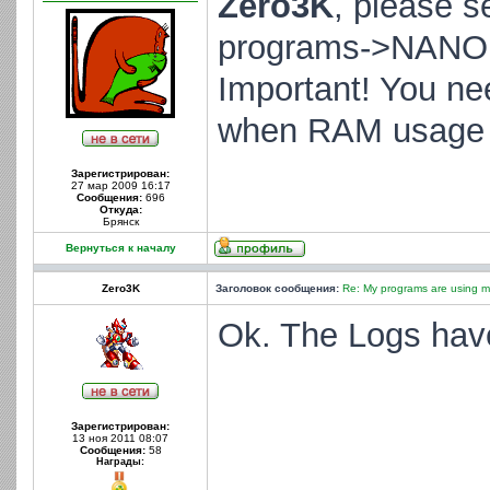
Zero3K
, please s
programs->NANO A
Important! You ne
when RAM usage b
Зарегистрирован:
27 мар 2009 16:17
Сообщения:
696
Откуда:
Брянск
Вернуться к началу
Zero3K
Заголовок сообщения:
Re: My programs are using m
Ok. The Logs have
Зарегистрирован:
13 ноя 2011 08:07
Сообщения:
58
Награды: