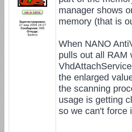
manager shows only
memory (that is ou
Зарегистрирован:
27 мар 2009 16:17
Сообщения:
696
Откуда:
Брянск
When NANO AntiVir
pulls out all RAM
VhdAttachService.
the enlarged valu
the scanning proc
usage is getting 
so we can't force i