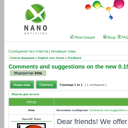
Регистрация
Вход
FA
Сообщения без ответов
|
Активные темы
Список форумов
»
English user forum
»
Feedback
Comments and suggestions on the new 0.15
Модератор:
Irina
Страница
1
из
1
[ 1 сообщение ]
Версия для печати
Автор
Irina
Заголовок сообщения:
Comments and suggestions o
NanoAV Team
Dear friends! We offer