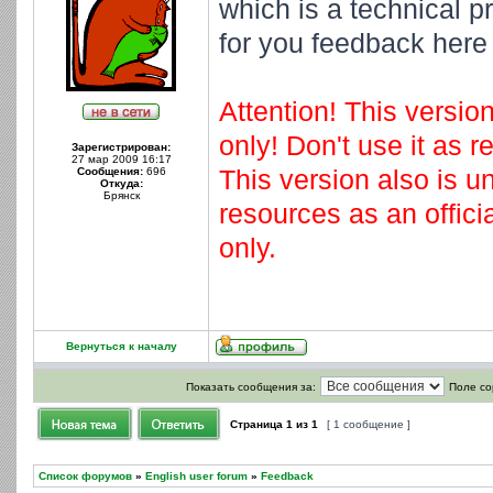
which is a technical p
for you feedback here
Attention! This versio
only! Don't use it as 
Зарегистрирован:
27 мар 2009 16:17
This version also is un
Сообщения:
696
Откуда:
Брянск
resources as an officia
only.
Вернуться к началу
Показать сообщения за:
Поле со
Страница
1
из
1
[ 1 сообщение ]
Список форумов
»
English user forum
»
Feedback