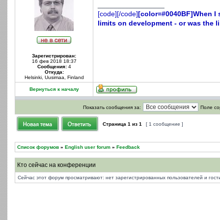
_________________
[code][/code]
[color=#0040BF]When I s
limits on development - or was the li
Зарегистрирован:
16 фев 2018 18:37
Сообщения:
4
Откуда:
Helsinki, Uusimaa, Finland
Вернуться к началу
Показать сообщения за:
Поле со
Страница
1
из
1
[ 1 сообщение ]
Список форумов
»
English user forum
»
Feedback
Кто сейчас на конференции
Сейчас этот форум просматривают: нет зарегистрированных пользователей и гости