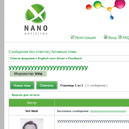
Регистрация
Вход
FA
Сообщения без ответов
|
Активные темы
Список форумов
»
English user forum
»
Feedback
yyyyyyyyyyyyyyyyyyyyyyyyy
Модератор:
Irina
Страница
1
из
1
[ 1 сообщение ]
Версия для печати
Автор
Veli Matti
Заголовок сообщения:
yyyyyyyyyyyyyyyyyyyyyyyyy
yyyyyyyyyyyyyyyyyyyyyyyyyyyyyyyyyyy