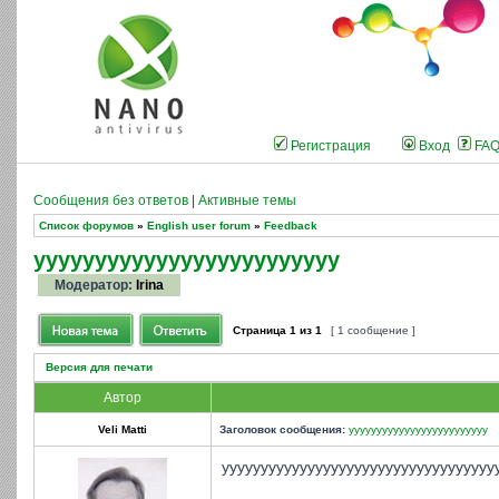
Регистрация
Вход
FA
Сообщения без ответов
|
Активные темы
Список форумов
»
English user forum
»
Feedback
yyyyyyyyyyyyyyyyyyyyyyyyy
Модератор:
Irina
Страница
1
из
1
[ 1 сообщение ]
Версия для печати
Автор
Veli Matti
Заголовок сообщения:
yyyyyyyyyyyyyyyyyyyyyyyyy
yyyyyyyyyyyyyyyyyyyyyyyyyyyyyyyyyyy