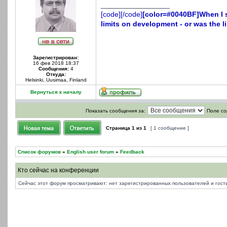
_________________
[code][/code]
[color=#0040BF]When I s
limits on development - or was the li
Зарегистрирован:
16 фев 2018 18:37
Сообщения:
4
Откуда:
Helsinki, Uusimaa, Finland
Вернуться к началу
Показать сообщения за:
Поле со
Страница
1
из
1
[ 1 сообщение ]
Список форумов
»
English user forum
»
Feedback
Кто сейчас на конференции
Сейчас этот форум просматривают: нет зарегистрированных пользователей и гости