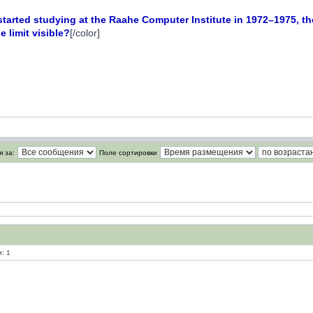
tarted studying at the Raahe Computer Institute in 1972–1975, th
 limit visible?
[/color]
 за:
Поле сортировки
: 1