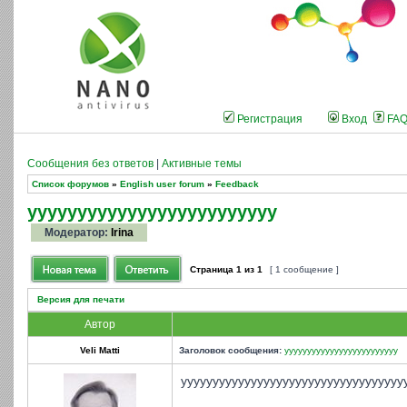
Регистрация
Вход
FA
Сообщения без ответов
|
Активные темы
Список форумов
»
English user forum
»
Feedback
yyyyyyyyyyyyyyyyyyyyyyyyy
Модератор:
Irina
Страница
1
из
1
[ 1 сообщение ]
Версия для печати
Автор
Veli Matti
Заголовок сообщения:
yyyyyyyyyyyyyyyyyyyyyyyyy
yyyyyyyyyyyyyyyyyyyyyyyyyyyyyyyyyyy