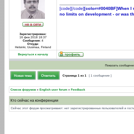
_________________
[code][/code]
[color=#0040BF]When I s
no limits on development - or was the
Зарегистрирован:
16 фев 2018 18:37
Сообщения:
4
Откуда:
Helsinki, Uusimaa, Finland
Вернуться к началу
Показать сообщения
Страница
1
из
1
[ 1 сообщение ]
Список форумов
»
English user forum
»
Feedback
Кто сейчас на конференции
Сейчас этот форум просматривают: нет зарегистрированных пользователей и гости