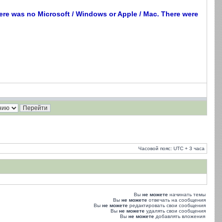
ere was no Microsoft / Windows or Apple / Mac. There were
Часовой пояс: UTC + 3 часа
Вы
не можете
начинать темы
Вы
не можете
отвечать на сообщения
Вы
не можете
редактировать свои сообщения
Вы
не можете
удалять свои сообщения
Вы
не можете
добавлять вложения