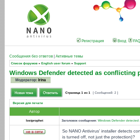
Регистрация
Вход
FA
Сообщения без ответов
|
Активные темы
Список форумов
»
English user forum
»
Support
Windows Defender detected as conflicting
Модератор:
Irina
Страница
1
из
1
[ Сообщений: 2 ]
Версия для печати
Автор
lostprophet
Заголовок сообщения:
Windows Defender detected a
So NANO Antivirus' installer detects c
is turned off, not just the protection)?