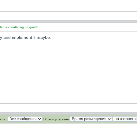
ed as conflicting program?
dy and implement it maybe.
 за:
Поле сортировки