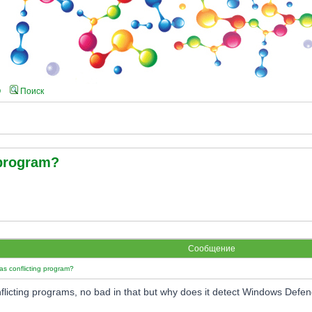
Q
Поиск
 program?
Сообщение
s conflicting program?
onflicting programs, no bad in that but why does it detect Windows De