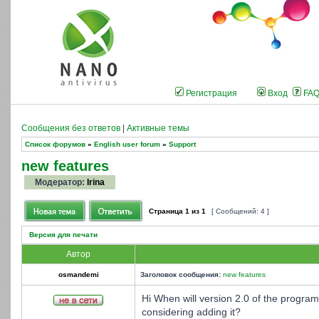
Регистрация
Вход
FA
Сообщения без ответов
|
Активные темы
Список форумов
»
English user forum
»
Support
new features
Модератор:
Irina
Страница
1
из
1
[ Сообщений: 4 ]
Версия для печати
Автор
osmandemi
Заголовок сообщения:
new features
Hi When will version 2.0 of the progra
considering adding it?