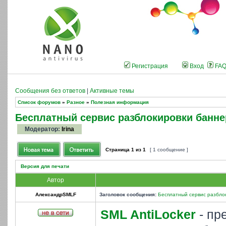
Регистрация
Вход
FA
Сообщения без ответов
|
Активные темы
Список форумов
»
Разное
»
Полезная информация
Бесплатный сервис разблокировки банне
Модератор:
Irina
Страница
1
из
1
[ 1 сообщение ]
Версия для печати
Автор
АлександрSMLF
Заголовок сообщения:
Бесплатный сервис разбло
SML AntiLocker
- пр