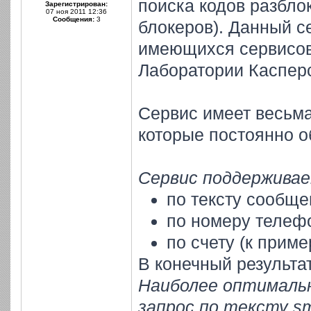
поиска кодов разбло
Зарегистрирован:
07 ноя 2011 12:36
Сообщения:
3
блокеров). Данный с
имеющихся сервисов 
Лаборатории Касперс
Сервис имеет весьма
которые постоянно о
Сервис поддерживае
по тексту сообще
по номеру телеф
по счету (к прим
В конечный результа
Наиболее оптималь
запрос по тексту s