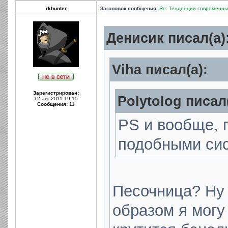
rkhunter
Заголовок сообщения:
Re: Тенденции современных
Денисик писал(а)
Viha писал(а):
Зарегистрирован:
Polytolog писал(
12 авг 2011 19:15
Сообщения:
11
PS и вообще, п
подобными си
Песочница? Ну 
образом я могу