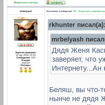
Вернуться к началу
mrbelyash
Заголовок сообщения:
Re: Тенденции современных
rkhunter писал(а)
mrbelyash писал(
Дядя Женя Касп
Зарегистрирован:
13 авг 2011 15:02
заверяет, что у
Сообщения:
103
Откуда:
Херсон
Награды:
Интернету...Ан 
Беляш, вы что-
нынче не дядя Ж