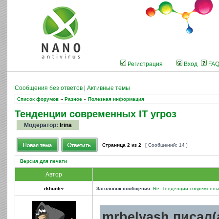
Регистрация
Вход
FA
Сообщения без ответов
|
Активные темы
Список форумов
»
Разное
»
Полезная информация
Тенденции современных IT угроз
Модератор:
Irina
Страница
2
из
2
[ Сообщений: 14 ]
Версия для печати
Автор
rkhunter
Заголовок сообщения:
Re: Тенденции современных
mrbelyash писал(а