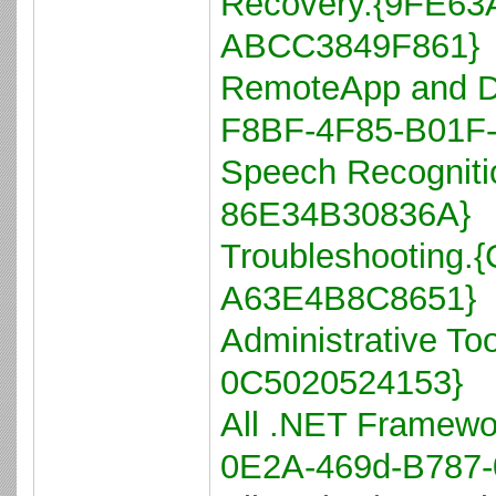
Recovery.{9FE63
ABCC3849F861}
RemoteApp and D
F8BF-4F85-B01F
Speech Recognit
86E34B30836A}
Troubleshooting
A63E4B8C8651}
Administrative T
0C5020524153}
All .NET Framewo
0E2A-469d-B787