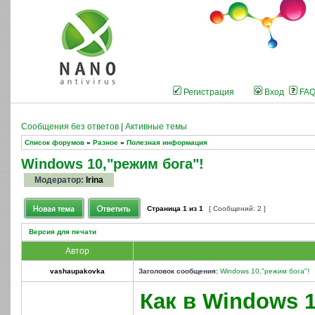
Регистрация
Вход
FA
Сообщения без ответов
|
Активные темы
Список форумов
»
Разное
»
Полезная информация
Windows 10,"режим бога"!
Модератор:
Irina
Страница
1
из
1
[ Сообщений: 2 ]
Версия для печати
Автор
vashaupakovka
Заголовок сообщения:
Windows 10,"режим бога"!
Как в Windows 