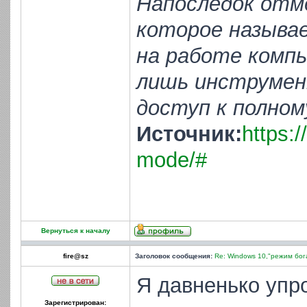
Напоследок отме
которое называ
на работе комп
лишь инструмен
доступ к полном
Источник:
https:/
mode/#
Вернуться к началу
fire@sz
Заголовок сообщения:
Re: Windows 10,"режим бог
Я давненько упр
Зарегистрирован: