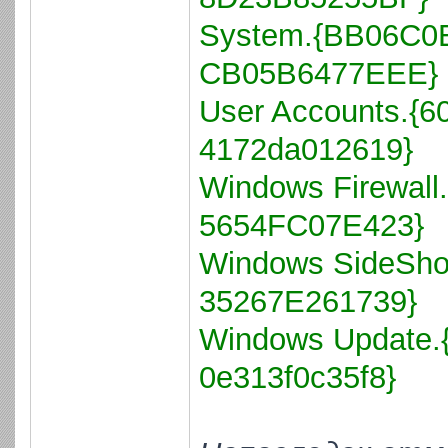
System.{BB06C0E
CB05B6477EEE}
User Accounts.{6
4172da012619}
Windows Firewal
5654FC07E423}
Windows SideSh
35267E261739}
Windows Update.
0e313f0c35f8}