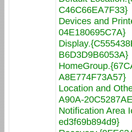
C46C66EA7F33}
Devices and Prin
04E180695C7A}
Display.{C55543
B6D3D9B6053A}
HomeGroup.{67C
A8E774F73A57}
Location and Oth
A90A-20C5287AE
Notification Area 
ed3f69b894d9}