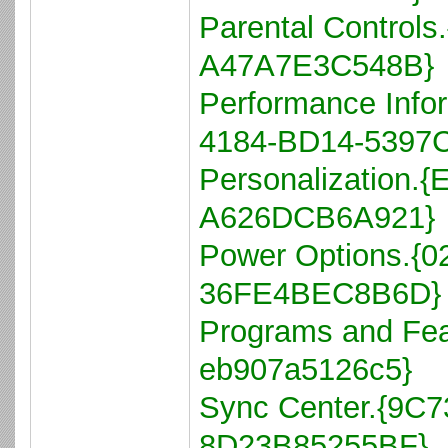
Parental Control
A47A7E3C548B}
Performance Info
4184-BD14-5397
Personalization.
A626DCB6A921}
Power Options.{
36FE4BEC8B6D}
Programs and Fea
eb907a5126c5}
Sync Center.{9C
8D23B85255BF}