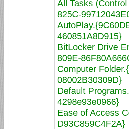
All Tasks (Contr
825C-99712043E
AutoPlay.{9C60D
460851A8D915}
BitLocker Drive 
809E-86F80A666
Computer Folder
08002B30309D}
Default Programs
4298e93e0966}
Ease of Access 
D93C859C4F2A}