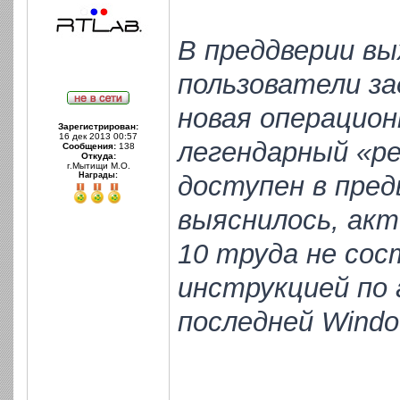
В преддверии вы
пользователи за
новая операцио
Зарегистрирован:
16 дек 2013 00:57
легендарный «р
Сообщения:
138
Откуда:
г.Мытищи М.О.
Награды:
доступен в пред
выяснилось, ак
10 труда не сост
инструкцией по 
последней Windo