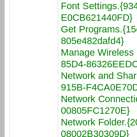
Font Settings.{
E0CB621440FD}
Get Programs.{15
805e482dafd4}
Manage Wireless
85D4-86326EEDC
Network and Shar
915B-F4CA0E70
Network Connect
00805FC1270E}
Network Folder.
08002B30309D}