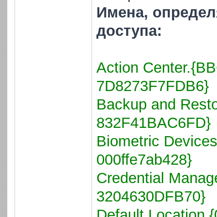
Имена, определ
доступа:
Action Center.{
7D8273F7FDB6}
Backup and Rest
832F41BAC6FD}
Biometric Device
000ffe7ab428}
Credential Mana
3204630DFB70}
Default Location