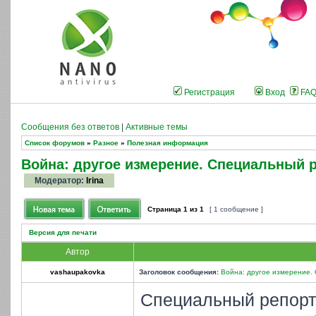
Регистрация
Вход
FA
Сообщения без ответов
|
Активные темы
Список форумов
»
Разное
»
Полезная информация
Война: другое измерение. Специальный 
Модератор:
Irina
Страница
1
из
1
[ 1 сообщение ]
Версия для печати
Автор
vashaupakovka
Заголовок сообщения:
Война: другое измерение.
Специальный репорта