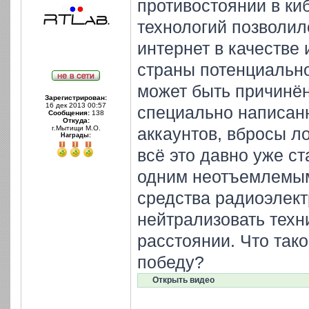
противостоянии в ки
технологий позволил
интернет в качестве
страны потенциально
может быть причинё
Зарегистрирован:
16 дек 2013 00:57
специально написанн
Сообщения:
138
Откуда:
г.Мытищи М.О.
аккаунтов, вбросы 
Награды:
всё это давно уже с
одним неотъемлемым
средства радиоэлек
нейтрализовать техн
расстоянии. Что тако
победу?
Открыть видео