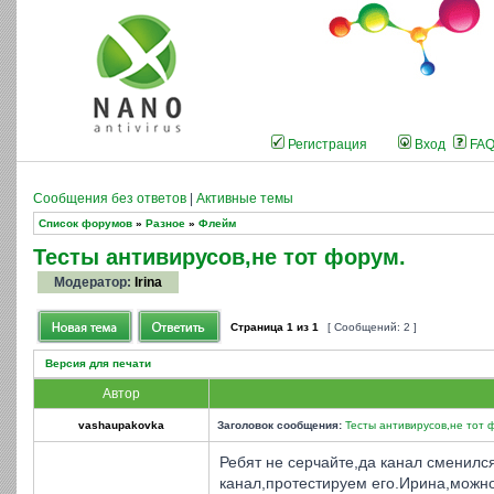
Регистрация
Вход
FA
Сообщения без ответов
|
Активные темы
Список форумов
»
Разное
»
Флейм
Тесты антивирусов,не тот форум.
Модератор:
Irina
Страница
1
из
1
[ Сообщений: 2 ]
Версия для печати
Автор
vashaupakovka
Заголовок сообщения:
Тесты антивирусов,не тот 
Ребят не серчайте,да канал сменился
канал,протестируем его.Ирина,можно