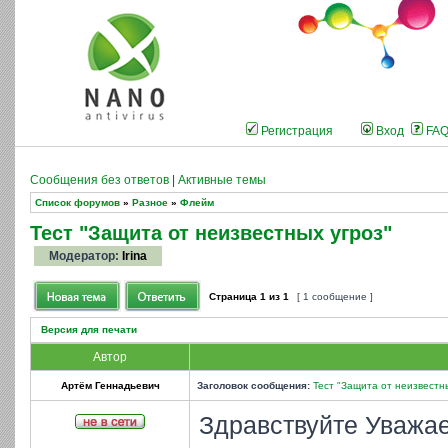
Регистрация
Вход
FA
Сообщения без ответов
|
Активные темы
Список форумов
»
Разное
»
Флейм
Тест "Защита от неизвестных угроз"
Модератор:
Irina
Страница
1
из
1
[ 1 сообщение ]
Версия для печати
Автор
Артём Геннадьевич
Заголовок сообщения:
Тест "Защита от неизвестн
Здравствуйте Уважа