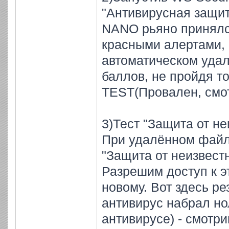
"Антивирусная защит
NANO рьяно принялс
красными алертами,
автоматическом удал
баллов, не пройдя т
TEST(Провален, смо
3)Тест "Защита от не
При удалённом файле
"Защита от неизвест
Разрешим доступ к э
новому. Вот здесь ре
антивирус набрал но
антивирусе) - смотри