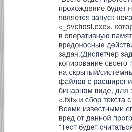
прохождение будет н
является запуск неи
«_svchost.exe», кото
в оперативную памят
вредоносные действи
задач,(Диспетчер за
копирование своего 
на скрытый/системны
файлов с расширением
бинарном виде, для 
«.txt» и сбор текста
Всеми известными с
вред от данной прог
"Тест будет считатьс