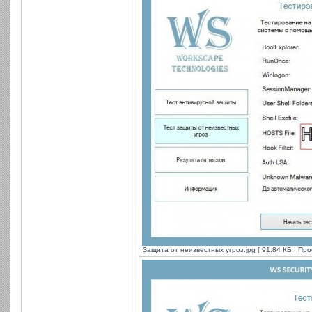
Защита от неизвестных угроз.jpg [ 91.84 КБ | Про