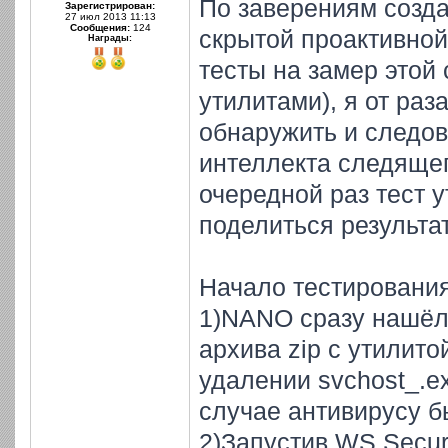
По заверениям созда
Зарегистрирован:
27 июл 2013 11:13
Сообщения:
124
скрытой проактивной
Награды:
тесты на замер этой
утилитами), я от раза
обнаружить и следов 
интеллекта следящег
очередной раз тест 
поделиться результа
Начало тестирования
1)NANO сразу нашёл 
архива zip с утилито
удалении svchost_.e
случае антивирусу бы
2)Запустив WS Securi