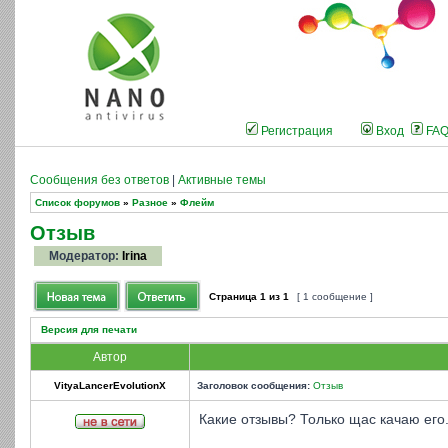
Регистрация
Вход
FA
Сообщения без ответов
|
Активные темы
Список форумов
»
Разное
»
Флейм
Отзыв
Модератор:
Irina
Страница
1
из
1
[ 1 сообщение ]
Версия для печати
Автор
VityaLancerEvolutionX
Заголовок сообщения:
Отзыв
Какие отзывы? Только щас качаю его