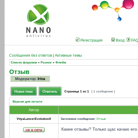
Регистрация
Вход
FA
Сообщения без ответов
|
Активные темы
Список форумов
»
Разное
»
Флейм
Отзыв
Модератор:
Irina
Страница
1
из
1
[ 1 сообщение ]
Версия для печати
Автор
VityaLancerEvolutionX
Заголовок сообщения:
Отзыв
Какие отзывы? Только щас качаю его