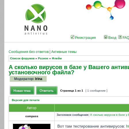
Регистрация
Вход
FA
Сообщения без ответов
|
Активные темы
Список форумов
»
Разное
»
Флейм
А сколько вирусов в базе у Вашего анти
установочного файла?
Модератор:
Irina
Страница
1
из
1
[ 1 сообщение ]
Версия для печати
Автор
Заголовок сообщения:
А сколько вирусов в базе 
compass
Вот там тестирование антивирусов:
h