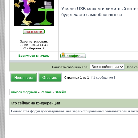
У меня USB-модем и лимитный интерн
будет часто самообновляться...
Зарегистрирован:
02 июн 2013 14:41
Сообщения:
2
Вернуться к началу
Показать сообщения за:
Поле со
Страница
1
из
1
[ 1 сообщение ]
Список форумов
»
Разное
»
Флейм
Кто сейчас на конференции
Сейчас этот форум просматривают: нет зарегистрированных пользователей и гости