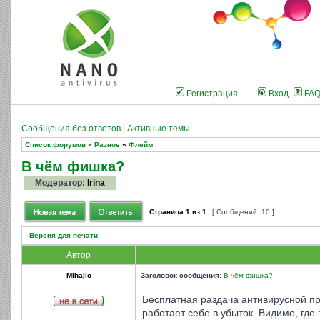
Регистрация
Вход
FA
Сообщения без ответов
|
Активные темы
Список форумов
»
Разное
»
Флейм
В чём фишка?
Модератор:
Irina
Страница
1
из
1
[ Сообщений: 10 ]
Версия для печати
Автор
Mihajlo
Заголовок сообщения:
В чём фишка?
Бесплатная раздача антивирусной пр
работает себе в убыток. Видимо, где