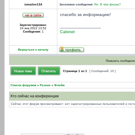
izmailov134
Заголовок сообщения:
Re: В чём фишка?
спасибо за информацию!
Зарегистрирован:
_________________
24 янв 2022 13:52
Сabinet
Сообщения:
1
Вернуться к началу
Показать сообщения
Страница
1
из
1
[ Сообщений: 10 ]
Список форумов
»
Разное
»
Флейм
Кто сейчас на конференции
Сейчас этот форум просматривают: нет зарегистрированных пользователей и гости