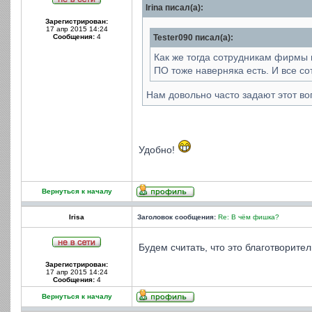
Irina писал(а):
Зарегистрирован:
17 апр 2015 14:24
Сообщения:
4
Tester090 писал(а):
Как же тогда сотрудникам фирмы в
ПО тоже наверняка есть. И все сот
Нам довольно часто задают этот во
Удобно!
Вернуться к началу
Irisa
Заголовок сообщения:
Re: В чём фишка?
Будем считать, что это благотворите
Зарегистрирован:
17 апр 2015 14:24
Сообщения:
4
Вернуться к началу