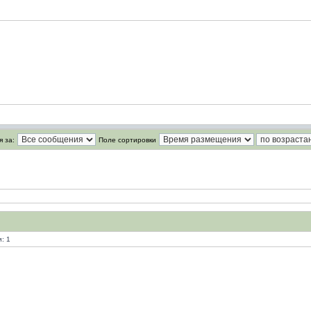
 за:
Поле сортировки
: 1