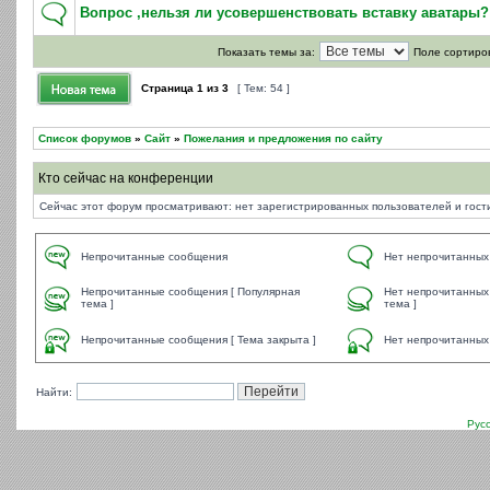
Вопрос ,нельзя ли усовершенствовать вставку аватары?
Показать темы за:
Поле сортиро
Страница
1
из
3
[ Тем: 54 ]
Список форумов
»
Сайт
»
Пожелания и предложения по сайту
Кто сейчас на конференции
Сейчас этот форум просматривают: нет зарегистрированных пользователей и гости
Непрочитанные сообщения
Нет непрочитанных
Непрочитанные сообщения [ Популярная
Нет непрочитанных
тема ]
тема ]
Непрочитанные сообщения [ Тема закрыта ]
Нет непрочитанных 
Найти:
Рус