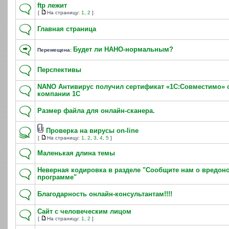
ftp лежит
[
На страницу:
1
,
2
]
Главная страница
Будет ли НАНО-нормальным?
Перемещена:
Перспективы
NANO Антивирус получил сертификат «1С:Совместимо» 
компании 1С
Размер файла для онлайн-сканера.
Проверка на вирусы on-line
[
На страницу:
1
,
2
,
3
,
4
,
5
]
Маленькая длина темы
Неверная кодировка в разделе "Сообщите нам о вредон
программе"
Благодарность онлайн-консультантам!!!!
Сайт с человеческим лицом
[
На страницу:
1
,
2
]