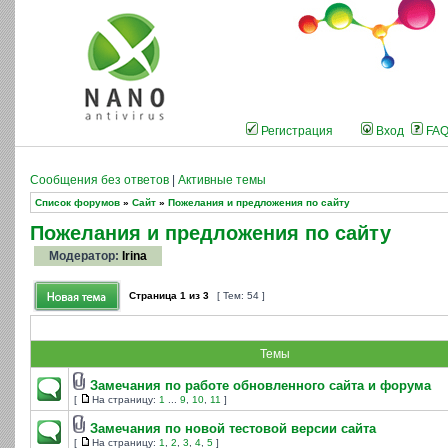
Регистрация
Вход
FA
Сообщения без ответов
|
Активные темы
Список форумов
»
Сайт
»
Пожелания и предложения по сайту
Пожелания и предложения по сайту
Модератор:
Irina
Страница
1
из
3
[ Тем: 54 ]
Темы
Замечания по работе обновленного сайта и форума
[
На страницу:
1
...
9
,
10
,
11
]
Замечания по новой тестовой версии сайта
[
На страницу:
1
,
2
,
3
,
4
,
5
]