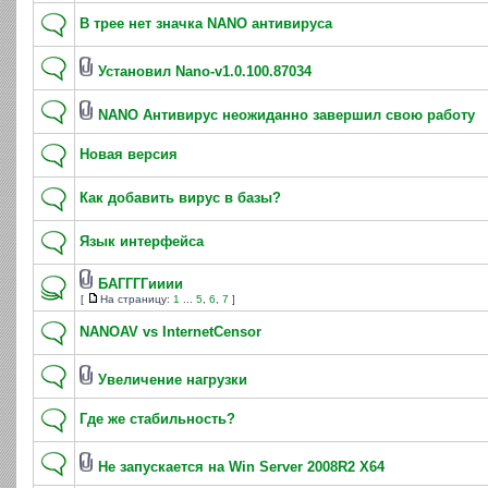
В трее нет значка NANO антивируса
Установил Nano-v1.0.100.87034
NANO Антивирус неожиданно завершил свою работу
Новая версия
Как добавить вирус в базы?
Язык интерфейса
БАГГГГииии
[
На страницу:
1
...
5
,
6
,
7
]
NANOAV vs InternetCensor
Увеличение нагрузки
Где же стабильность?
Не запускается на Win Server 2008R2 X64