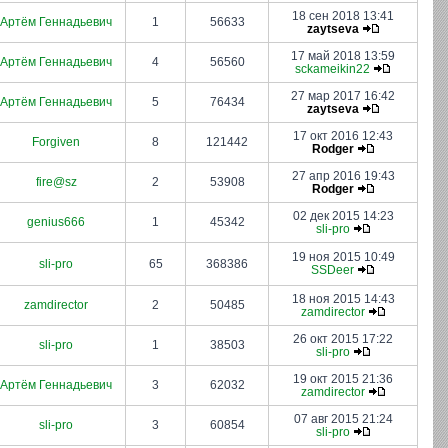
18 сен 2018 13:41
Артём Геннадьевич
1
56633
zaytseva
17 май 2018 13:59
Артём Геннадьевич
4
56560
sckameikin22
27 мар 2017 16:42
Артём Геннадьевич
5
76434
zaytseva
17 окт 2016 12:43
Forgiven
8
121442
Rodger
27 апр 2016 19:43
fire@sz
2
53908
Rodger
02 дек 2015 14:23
genius666
1
45342
sli-pro
19 ноя 2015 10:49
sli-pro
65
368386
SSDeer
18 ноя 2015 14:43
zamdirector
2
50485
zamdirector
26 окт 2015 17:22
sli-pro
1
38503
sli-pro
19 окт 2015 21:36
Артём Геннадьевич
3
62032
zamdirector
07 авг 2015 21:24
sli-pro
3
60854
sli-pro