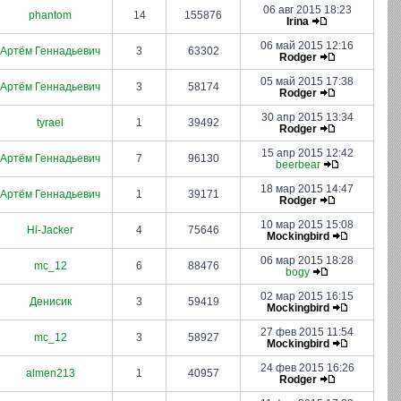
06 авг 2015 18:23
phantom
14
155876
Irina
06 май 2015 12:16
Артём Геннадьевич
3
63302
Rodger
05 май 2015 17:38
Артём Геннадьевич
3
58174
Rodger
30 апр 2015 13:34
tyrael
1
39492
Rodger
15 апр 2015 12:42
Артём Геннадьевич
7
96130
beerbear
18 мар 2015 14:47
Артём Геннадьевич
1
39171
Rodger
10 мар 2015 15:08
Hi-Jacker
4
75646
Mockingbird
06 мар 2015 18:28
mc_12
6
88476
bogy
02 мар 2015 16:15
Денисик
3
59419
Mockingbird
27 фев 2015 11:54
mc_12
3
58927
Mockingbird
24 фев 2015 16:26
almen213
1
40957
Rodger