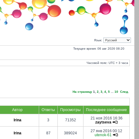
Язык:
Текущее время: 06 авг 2026 08:20
Часовой пояс: UTC + 3 часа
На страницу
1
,
2
,
3
,
4
,
5
...
10
След.
Автор
Ответы
Просмотры
Последнее сообщение
21 ноя 2016 16:36
Irina
3
71352
zaytseva
27 янв 2016 00:12
Irina
87
389024
utenok-61