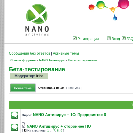
Регистрация
Вход
FA
Сообщения без ответов
|
Активные темы
Список форумов
»
NANO Антивирус
»
Бета-тестирование
Бета-тестирование
Модератор:
Irina
Страница
1
из
10
[ Тем: 248 ]
Т
NANO Антивирус + 1С: Предприятие 8
Опрос:
NANO Антивирус + стороннее ПО
[
На страницу:
1
...
7
,
8
,
9
]