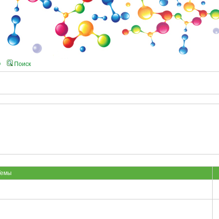
Q
Поиск
емы