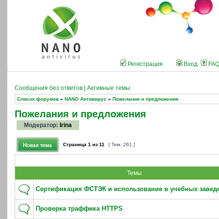
Регистрация
Вход
FA
Сообщения без ответов
|
Активные темы
Список форумов
»
NANO Антивирус
»
Пожелания и предложения
Пожелания и предложения
Модератор:
Irina
Страница
1
из
11
[ Тем: 261 ]
Темы
Сертификация ФСТЭК и использование в учебных завед
Проверка траффика HTTPS