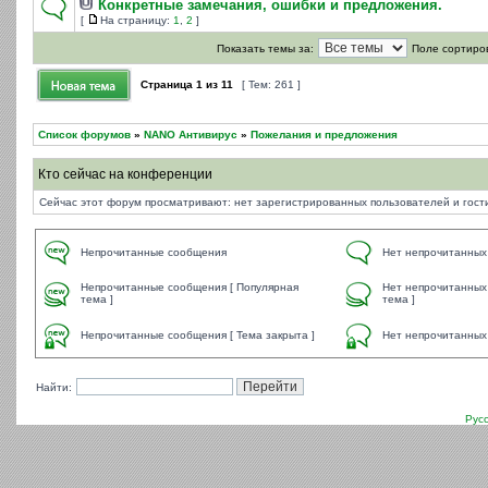
Конкретные замечания, ошибки и предложения.
[
На страницу:
1
,
2
]
Показать темы за:
Поле сортиро
Страница
1
из
11
[ Тем: 261 ]
Список форумов
»
NANO Антивирус
»
Пожелания и предложения
Кто сейчас на конференции
Сейчас этот форум просматривают: нет зарегистрированных пользователей и гости
Непрочитанные сообщения
Нет непрочитанных
Непрочитанные сообщения [ Популярная
Нет непрочитанных
тема ]
тема ]
Непрочитанные сообщения [ Тема закрыта ]
Нет непрочитанных 
Найти:
Рус