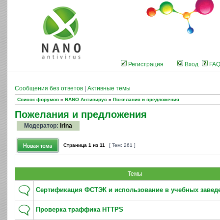
Регистрация
Вход
FA
Сообщения без ответов
|
Активные темы
Список форумов
»
NANO Антивирус
»
Пожелания и предложения
Пожелания и предложения
Модератор:
Irina
Страница
1
из
11
[ Тем: 261 ]
Темы
Сертификация ФСТЭК и использование в учебных завед
Проверка траффика HTTPS