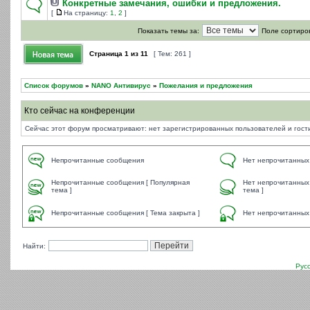
Конкретные замечания, ошибки и предложения.
[
На страницу:
1
,
2
]
Показать темы за:
Поле сортиро
Страница
1
из
11
[ Тем: 261 ]
Список форумов
»
NANO Антивирус
»
Пожелания и предложения
Кто сейчас на конференции
Сейчас этот форум просматривают: нет зарегистрированных пользователей и гости
Непрочитанные сообщения
Нет непрочитанных
Непрочитанные сообщения [ Популярная
Нет непрочитанных
тема ]
тема ]
Непрочитанные сообщения [ Тема закрыта ]
Нет непрочитанных 
Найти:
Рус