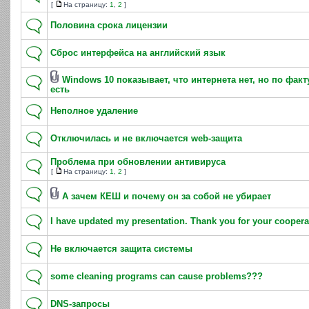
[
На страницу:
1
,
2
]
Половина срока лицензии
Сброс интерфейса на английский язык
Windows 10 показывает, что интернета нет, но по факт
есть
Неполное удаление
Отключилась и не включается web-защита
Проблема при обновлении антивируса
[
На страницу:
1
,
2
]
А зачем КЕШ и почему он за собой не убирает
I have updated my presentation. Thank you for your coopera
Не включается защита системы
some cleaning programs can cause problems???
DNS-запросы