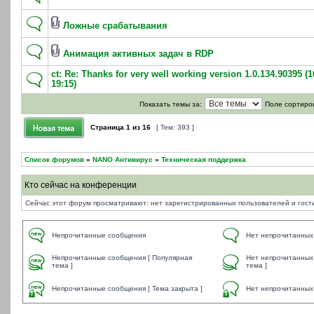
Ложные срабатывания
Анимация активных задач в RDP
ct: Re: Thanks for very well working version 1.0.134.90395 (1
19:15)
Показать темы за:
Поле сортиро
Страница
1
из
16
[ Тем: 393 ]
Список форумов
»
NANO Антивирус
»
Техническая поддержка
Кто сейчас на конференции
Сейчас этот форум просматривают: нет зарегистрированных пользователей и гости
Непрочитанные сообщения
Нет непрочитанных
Непрочитанные сообщения [ Популярная
Нет непрочитанных
тема ]
тема ]
Непрочитанные сообщения [ Тема закрыта ]
Нет непрочитанных 