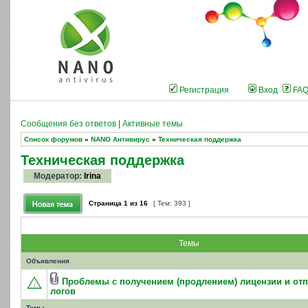
Регистрация
Вход
FA
Сообщения без ответов
|
Активные темы
Список форумов
»
NANO Антивирус
»
Техническая поддержка
Техническая поддержка
Модератор:
Irina
Страница
1
из
16
[ Тем: 393 ]
Темы
Объявления
Проблемы с получением (продлением) лицензии и от
логов
Темы