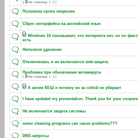
[
На страницу:
1
,
2
]
Половина срока лицензии
Сброс интерфейса на английский язык
Windows 10 показывает, что интернета нет, но по факт
есть
Неполное удаление
Отключилась и не включается web-защита
Проблема при обновлении антивируса
[
На страницу:
1
,
2
]
А зачем КЕШ и почему он за собой не убирает
I have updated my presentation. Thank you for your coopera
Не включается защита системы
some cleaning programs can cause problems???
DNS-запросы