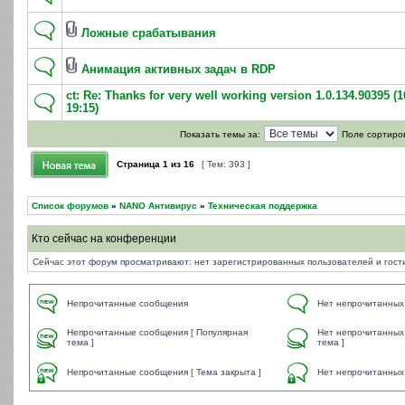
Ложные срабатывания
Анимация активных задач в RDP
ct: Re: Thanks for very well working version 1.0.134.90395 (1
19:15)
Показать темы за:
Поле сортиро
Страница
1
из
16
[ Тем: 393 ]
Список форумов
»
NANO Антивирус
»
Техническая поддержка
Кто сейчас на конференции
Сейчас этот форум просматривают: нет зарегистрированных пользователей и гости
Непрочитанные сообщения
Нет непрочитанных
Непрочитанные сообщения [ Популярная
Нет непрочитанных
тема ]
тема ]
Непрочитанные сообщения [ Тема закрыта ]
Нет непрочитанных 