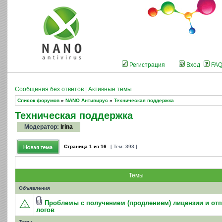
Регистрация
Вход
FA
Сообщения без ответов
|
Активные темы
Список форумов
»
NANO Антивирус
»
Техническая поддержка
Техническая поддержка
Модератор:
Irina
Страница
1
из
16
[ Тем: 393 ]
Темы
Объявления
Проблемы с получением (продлением) лицензии и от
логов
Темы