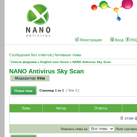
Регистрация
Вход
FA
Сообщения без ответов
|
Активные темы
Список форумов
»
English user forum
»
NANO Antivirus Sky Scan
NANO Antivirus Sky Scan
Модератор:
Irina
Страница
1
из
1
[ Тем: 0 ]
Темы
Автор
Ответы
В этом 
Показать темы за:
Поле сортиро