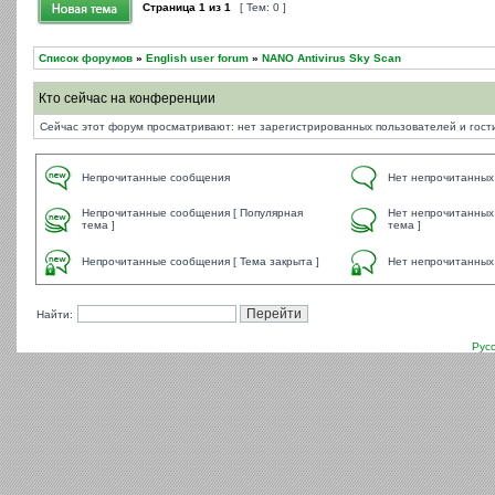
Страница
1
из
1
[ Тем: 0 ]
Список форумов
»
English user forum
»
NANO Antivirus Sky Scan
Кто сейчас на конференции
Сейчас этот форум просматривают: нет зарегистрированных пользователей и гости
Непрочитанные сообщения
Нет непрочитанных
Непрочитанные сообщения [ Популярная
Нет непрочитанных
тема ]
тема ]
Непрочитанные сообщения [ Тема закрыта ]
Нет непрочитанных 
Найти:
Рус