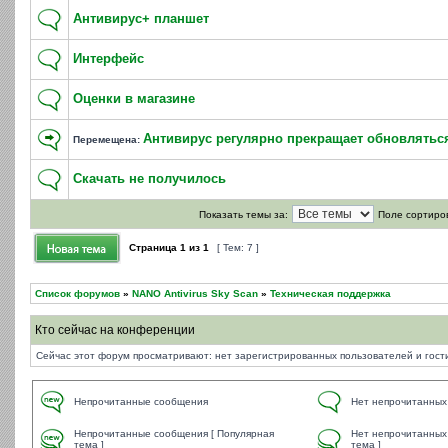
Антивирус+ планшет
Интерфейс
Оценки в магазине
Антивирус регулярно прекращает обновлятьс
Перемещена:
Скачать не получилось
Показать темы за:
Поле сортиро
Страница
1
из
1
[ Тем: 7 ]
Список форумов
»
NANO Antivirus Sky Scan
»
Техническая поддержка
Кто сейчас на конференции
Сейчас этот форум просматривают: нет зарегистрированных пользователей и гости
Непрочитанные сообщения
Нет непрочитанных
Непрочитанные сообщения [ Популярная
Нет непрочитанных
тема ]
тема ]