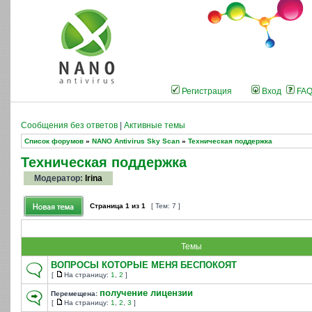
Регистрация
Вход
FA
Сообщения без ответов
|
Активные темы
Список форумов
»
NANO Antivirus Sky Scan
»
Техническая поддержка
Техническая поддержка
Модератор:
Irina
Страница
1
из
1
[ Тем: 7 ]
Темы
ВОПРОСЫ КОТОРЫЕ МЕНЯ БЕСПОКОЯТ
[
На страницу:
1
,
2
]
получение лицензии
Перемещена:
[
На страницу:
1
,
2
,
3
]