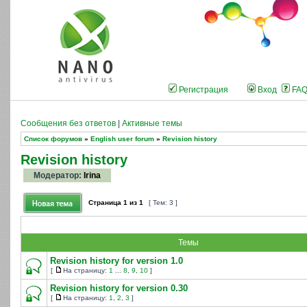
Регистрация
Вход
FA
Сообщения без ответов
|
Активные темы
Список форумов
»
English user forum
»
Revision history
Revision history
Модератор:
Irina
Страница
1
из
1
[ Тем: 3 ]
Темы
Revision history for version 1.0
[
На страницу:
1
...
8
,
9
,
10
]
Revision history for version 0.30
[
На страницу:
1
,
2
,
3
]