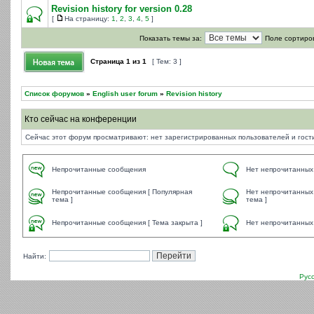
Revision history for version 0.28
[
На страницу:
1
,
2
,
3
,
4
,
5
]
Показать темы за:
Поле сортиро
Страница
1
из
1
[ Тем: 3 ]
Список форумов
»
English user forum
»
Revision history
Кто сейчас на конференции
Сейчас этот форум просматривают: нет зарегистрированных пользователей и гости
Непрочитанные сообщения
Нет непрочитанных
Непрочитанные сообщения [ Популярная
Нет непрочитанных
тема ]
тема ]
Непрочитанные сообщения [ Тема закрыта ]
Нет непрочитанных 
Найти:
Рус