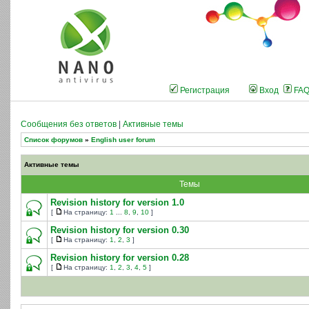
Регистрация
Вход
FA
Сообщения без ответов
|
Активные темы
Список форумов
»
English user forum
Активные темы
Темы
Revision history for version 1.0
[
На страницу:
1
...
8
,
9
,
10
]
Revision history for version 0.30
[
На страницу:
1
,
2
,
3
]
Revision history for version 0.28
[
На страницу:
1
,
2
,
3
,
4
,
5
]